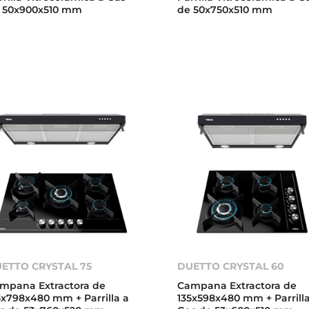
 50x900x510 mm
de 50x750x510 mm
ETTO CRYSTAL 75
DUETTO CRYSTAL 60
mpana Extractora de
Campana Extractora de
5x798x480 mm + Parrilla a
135x598x480 mm + Parrilla