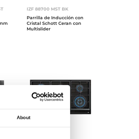
ST
IZF 88700 MST BK
Parrilla de Inducción con
0 mm
Cristal Schott Ceran con
Multislider
About
GZC 96310 XBB