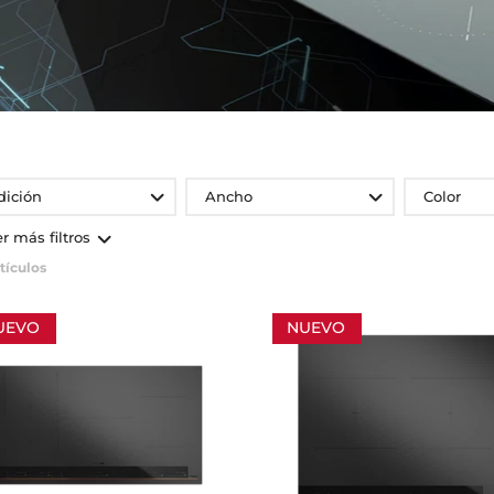
dición
Ancho
Color
er más filtros
tículos
UEVO
NUEVO