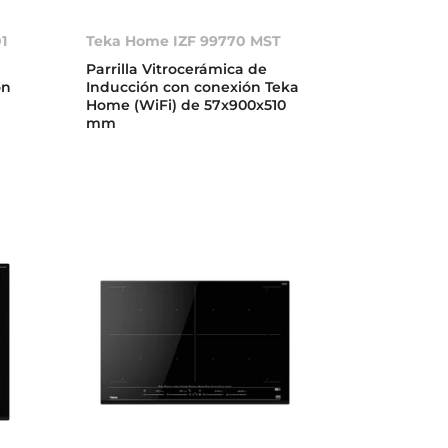
1
Teka Home IZF 99770 MST
Parrilla Vitrocerámica de
ón
Inducción con conexión Teka
Home (WiFi) de 57x900x510
mm