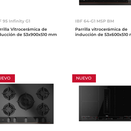
F 95 Infinity G1
IBF 64-G1 MSP BM
rrilla Vitrocerámica de
Parrilla vitrocerámica de
ducción de 53x900x510 mm
inducción de 53x600x510
UEVO
NUEVO