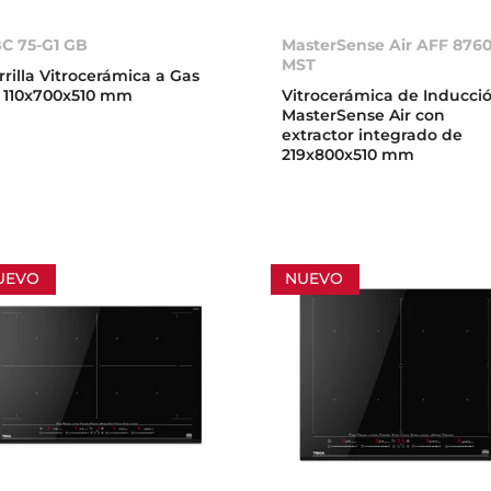
C 75-G1 GB
MasterSense Air AFF 8760
MST
rrilla Vitrocerámica a Gas
 110x700x510 mm
Vitrocerámica de Inducci
MasterSense Air con
extractor integrado de
219x800x510 mm
UEVO
NUEVO