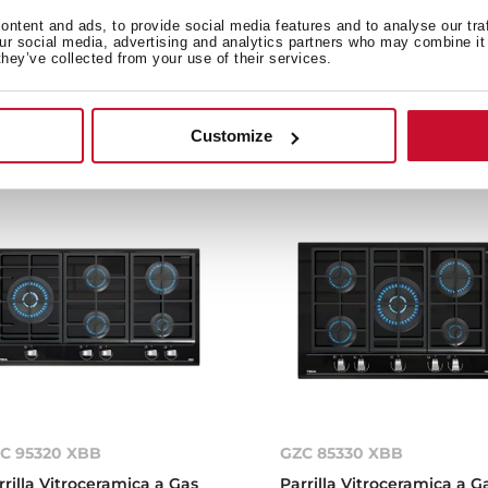
ntent and ads, to provide social media features and to analyse our tra
rrilla Vitrocerámica de Gas
Parrilla Vitrocerámica de 
our social media, advertising and analytics partners who may combine it 
Inducción de Exterior
e Inducción de 55x900x51
they’ve collected from your use of their services.
x900x510 mm
mm
Customize
C 95320 XBB
GZC 85330 XBB
rrilla Vitroceramica a Gas
Parrilla Vitroceramica a G