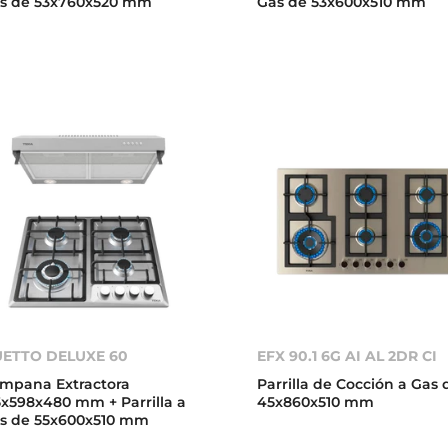
s de 53x760x520 mm
Gas de 53x600x510 mm
ETTO DELUXE 60
EFX 90.1 6G AI AL 2DR CI
mpana Extractora
Parrilla de Cocción a Gas 
5x598x480 mm + Parrilla a
45x860x510 mm
s de 55x600x510 mm