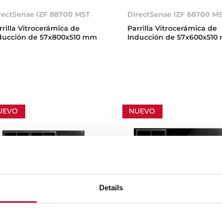
rectSense IZF 88700 MST
DirectSense IZF 68700 M
rrilla Vitrocerámica de
Parrilla Vitrocerámica de
ducción de 57x800x510 mm
Inducción de 57x600x51
UEVO
NUEVO
Details
C 96342 BBB BK
JZC 95314 ABB BK