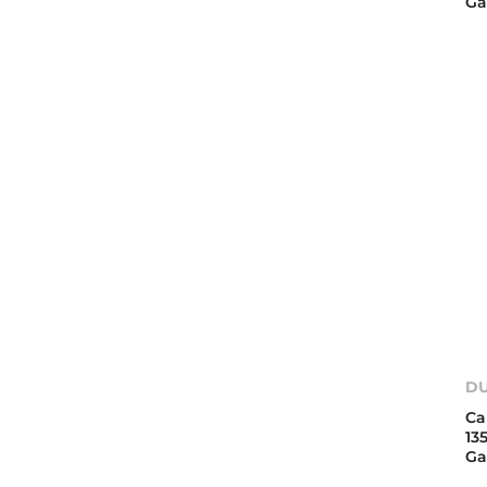
Ga
DU
Ca
13
Ga