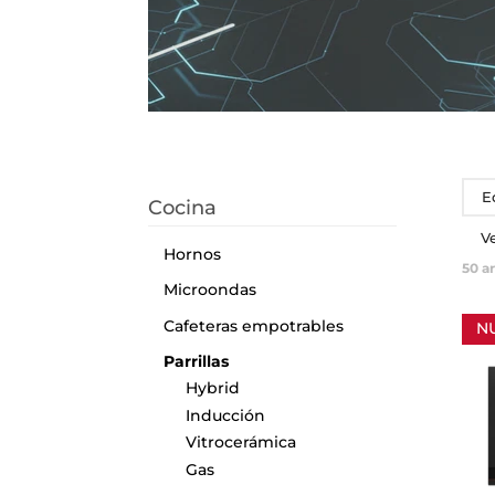
E
Cocina
V
Hornos
50
ar
Microondas
Cafeteras empotrables
N
Parrillas
Hybrid
Inducción
Vitrocerámica
Gas