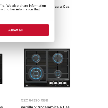
ffic. We also share information
Gas
Parrilla Vitroceramica a Gas
with other information that
0
de 50x900x510 mm
Allow all
GZC 64320 XBB
as
Parrilla Vitroceramica a Gas