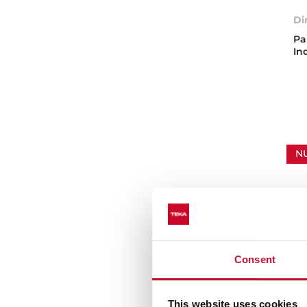
Di
Pa
In
N
Consent
This website uses cookies
JZ