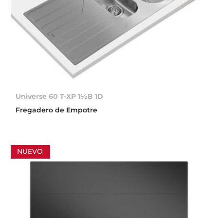
Universe 60 T-XP 1½B 1D
Fregadero de Empotre
NUEVO