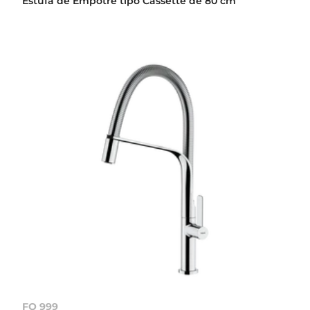
Estufa de Empotre tipo Cassette de 80 cm
FO 999