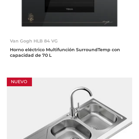
Van Gogh HLB 84 VG
Horno eléctrico Multifunción SurroundTemp con
capacidad de 70 L
NUEVO