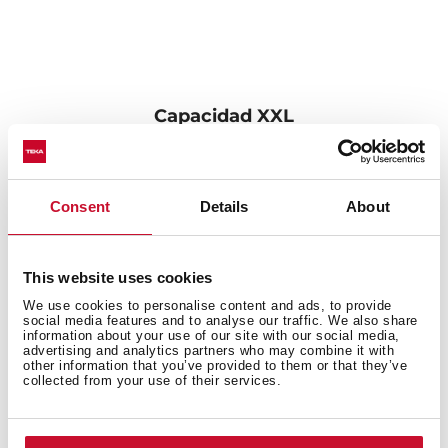
Capacidad XXL
Su gran tamaño ofrece amplitud, que facilita la limpieza
de cualquier menaje de cocina con una capacidad de
hasta 200 mm y un radio de 15.
Consent
Details
About
This website uses cookies
We use cookies to personalise content and ads, to provide
social media features and to analyse our traffic. We also share
information about your use of our site with our social media,
advertising and analytics partners who may combine it with
other information that you’ve provided to them or that they’ve
collected from your use of their services.