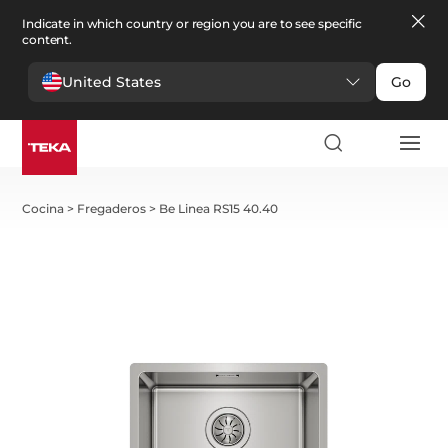
Indicate in which country or region you are to see specific
content.
United States
Go
Cocina
>
Fregaderos
>
Be Linea RS15 40.40