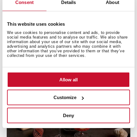
Consent
Details
About
This website uses cookies
We use cookies to personalise content and ads, to provide
Descubre las mejores recetas para el día a
social media features and to analyse our traffic. We also share
information about your use of our site with our social media,
día
advertising and analytics partners who may combine it with
other information that you’ve provided to them or that they’ve
¿Necesitas inspiración a la hora de cocinar? Descubre
collected from your use of their services.
nuestras colecciones de recetas y atrévete a probarlas.
+ Ver recetas
Allow all
Customize
Deny