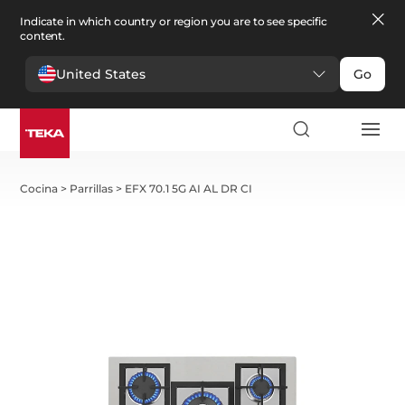
Indicate in which country or region you are to see specific
content.
United States
Go
Cocina
>
Parrillas
>
EFX 70.1 5G AI AL DR CI