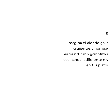
Imagina el olor de gall
crujientes y hornea
SurroundTemp garantiza un
cocinando a diferente ni
en tus platos