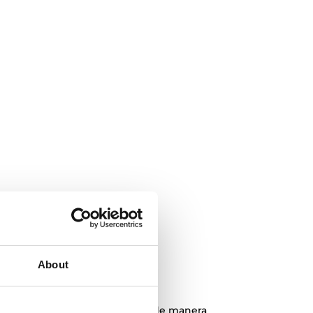
About
a de fácil limpieza
oClean podrás limpiar tu horno de manera