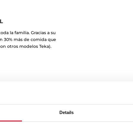
L
da la familia. Gracias a su
r un 30% más de comida que
on otros modelos Teka).
Details
Sistem
Gracias al sistema Hydr