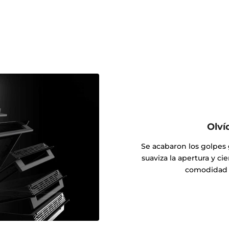
Olví
Se acabaron los golpes g
suaviza la apertura y ci
comodidad pa