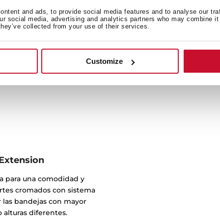
rápida, eficaz y con un
ntent and ads, to provide social media features and to analyse our tra
our social media, advertising and analytics partners who may combine it 
sistema de limpieza aquáli
they’ve collected from your use of their services.
convertirse en vapor, 
permitiendo una li
Customize
-Extension
ja para una comodidad y
portes cromados con sistema
r las bandejas con mayor
alturas diferentes.