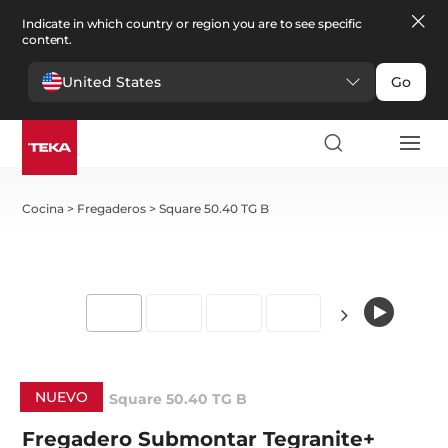
Indicate in which country or region you are to see specific
content.
United States
Go
Cocina
>
Fregaderos
>
Square 50.40 TG B
NUEVO
Square 50.40 TG B
Fregadero Submontar Tegranite+