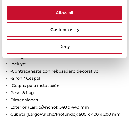
Tegranite+ (80% cuarzo)
Color: Negro resistente a decoloración
Allow all
Acabado no poroso muy fácil de limpiar que impide
la proliferación de bacterias
Customize
Superficie de alta resistencia a impactos, choques
térmicos y altas temperaturas
Instalación: Submontar
Deny
Ancho de la base: > 60 cm
Desagüe: 3 ½’’
Incluye:
-Contracanasta con rebosadero decorativo
-Sifón / Cespol
-Grapas para instalación
Peso: 8.1 kg
Dimensiones
Exterior (Largo/Ancho): 540 x 440 mm
Cubeta (Largo/Ancho/Profundo): 500 x 400 x 200 mm