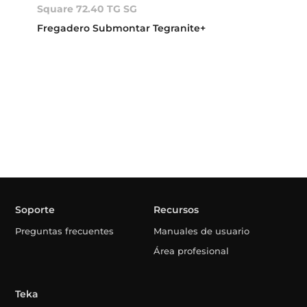
Square 72.40 TG SG
Fregadero Submontar Tegranite+
Soporte
Recursos
Preguntas frecuentes
Manuales de usuario
Área profesional
Teka