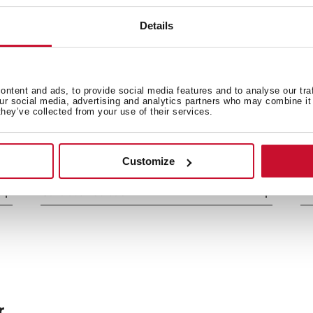
/h
Dimensiones
Details
49 m³/h
Exterior (Alto/Ancho/Fondo
ntent and ads, to provide social media features and to analyse our tra
our social media, advertising and analytics partners who may combine it 
they’ve collected from your use of their services.
Customize
Características
M
r