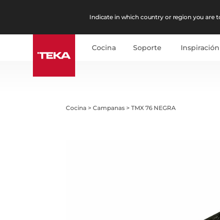
Indicate in which country or region you are to
Cocina
Soporte
Inspiración
Cocina
>
Campanas
>
TMX 76 NEGRA