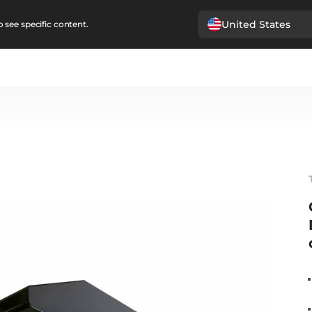
United States
 see specific content.