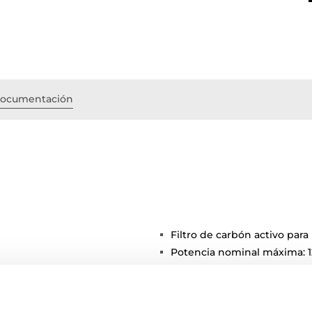
ocumentación
Filtro de carbón activo para 
Potencia nominal máxima: 
Voltaje: 110 V~
Frecuencia: 60 Hz
Peso: 5.2 kg