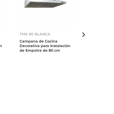
TMX 80 BLANCA
TMX 76 TITA
Campana de Cocina
Campana de 
ón
Decorativa para Instalación
Decorativa pa
de Empotre de 80 cm
de Empotre d