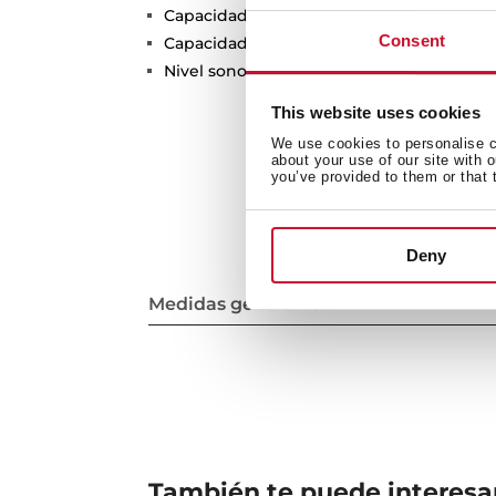
Capacidad de extracción máxima: 250 m³
Consent
Capacidad de extracción UNE-EN-61591: 1
Nivel sonoro: min. 44 –máx. 66 dB
This website uses cookies
We use cookies to personalise co
about your use of our site with 
you’ve provided to them or that 
Deny
Medidas generales
También te puede interesa