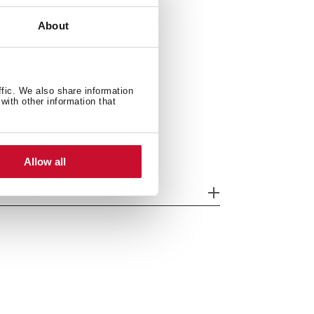
About
): 150/760/500 mm
ffic. We also share information
with other information that
Allow all
odelos