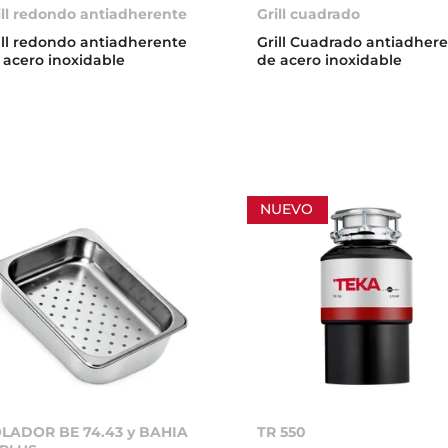
ill redondo antiadherente
Grill cuadrado
ill redondo antiadherente
Grill Cuadrado antiadher
 acero inoxidable
de acero inoxidable
NUEVO
LADOR BE 74.43 y BAHIA
TR 550