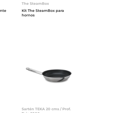
The SteamBox
ente
Kit The SteamBox para
hornos
Sartén TEKA 20 cms / Prof.