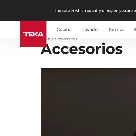
Indicate in which country or region you are to
Cocina
Lavado
Termos
Cocina
>
Accesorios
Accesorios