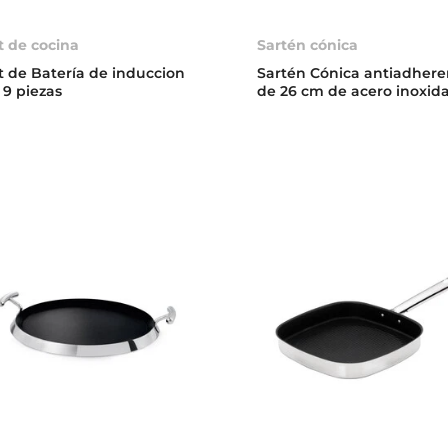
t de cocina
Sartén cónica
t de Batería de induccion
Sartén Cónica antiadhere
 9 piezas
de 26 cm de acero inoxid