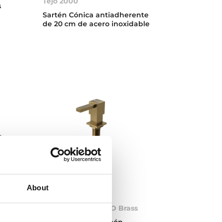
Tejo 2000
s
Sartén Cónica antiadherente
de 20 cm de acero inoxidable
About
.
Soap dispenser PVD Brass
Dispensador de jabón