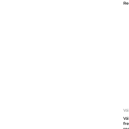
Re
Vál
Vá
fr
re