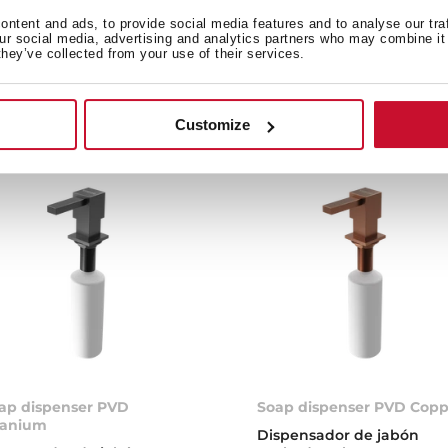
rtén Cónica antiadherente
Sartén Cónica antiadhere
ntent and ads, to provide social media features and to analyse our tra
 22 cm de acero inoxidable
de 24 cm de acero inoxid
our social media, advertising and analytics partners who may combine it 
they’ve collected from your use of their services.
Customize
ap dispenser PVD
Soap dispenser PVD Copp
tanium
Dispensador de jabón