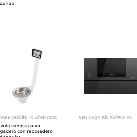
dondo
vula cestilla 1 c c/reb rect.
Van Gogh Kit VS/WD VG
lvula canasta para
egadero con rebosadero
ctangular