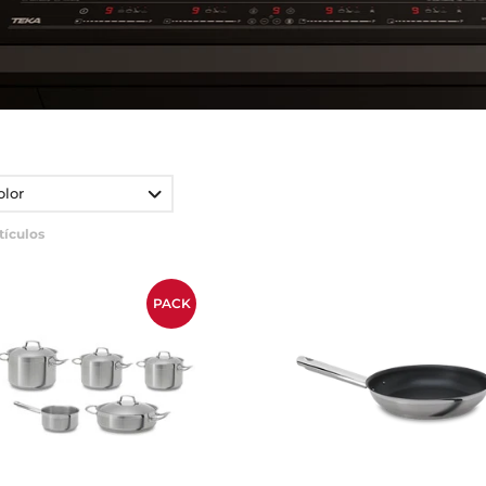
olor
tículos
PACK