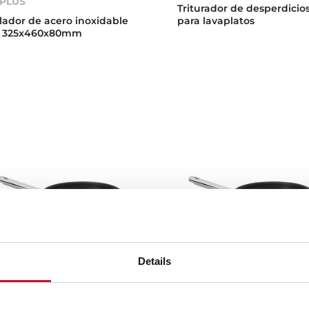
 PLUS
Triturador de desperdicio
lador de acero inoxidable
para lavaplatos
 325x460x80mm
Details
rtén TEKA 22 cms / Prof.
Sartén TEKA 24 cms / Prof
jo 2000
Tejo 2000