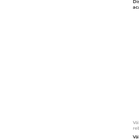
Di
ac
Vá
re
Vá