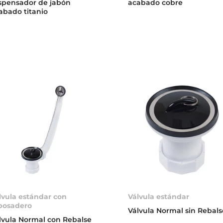
spensador de jabón
acabado cobre
abado titanio
lvula estándar con
Válvula estándar
bosadero
Válvula Normal sin Rebals
lvula Normal con Rebalse