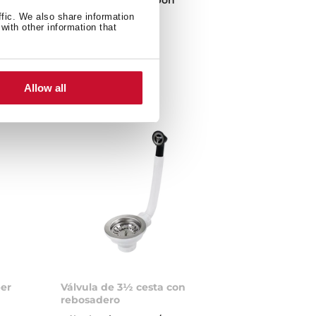
nte
acabado bronce
ffic. We also share information
able
with other information that
Allow all
er
Válvula de 3½ cesta con
rebosadero