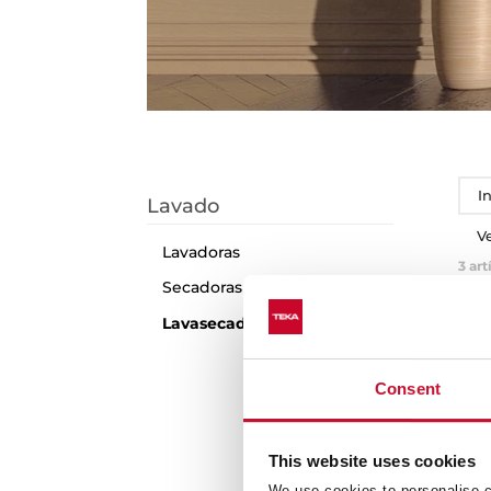
I
Lavado
V
Lavadoras
3
art
Secadoras
Lavasecadoras
N
Consent
This website uses cookies
We use cookies to personalise co