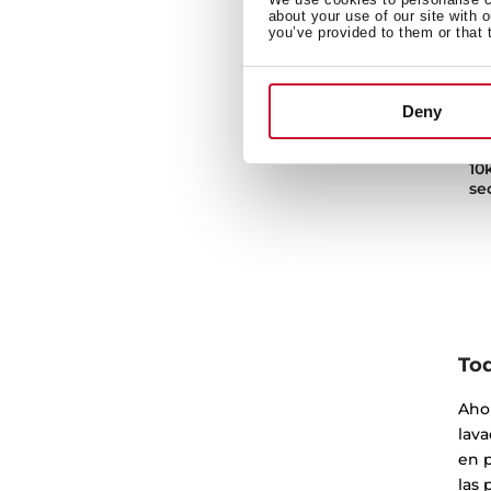
about your use of our site with 
you’ve provided to them or that 
WD
La
Deny
in
pr
10
se
To
Ahor
lava
en p
las 