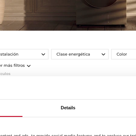
nstalación
Clase energética
Color
er más filtros
ículos
UEVO
Details
ntent and ads, to provide social media features and to analyse our tra