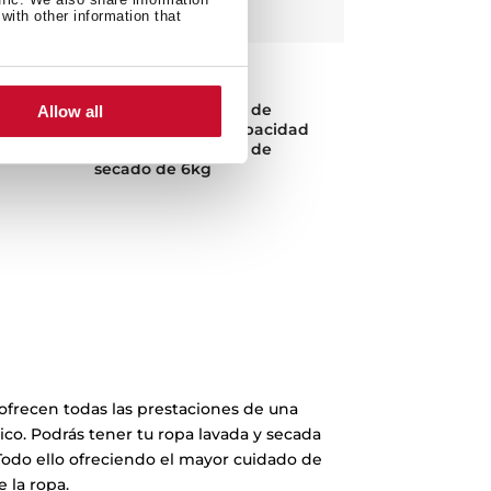
with other information that
LSI6 1480
Lavadora Secadora de
Allow all
0kg
integración con capacidad
e
de lavado de 8kg y de
secado de 6kg
ofrecen todas las prestaciones de una
co. Podrás tener tu ropa lavada y secada
Todo ello ofreciendo el mayor cuidado de
 la ropa.