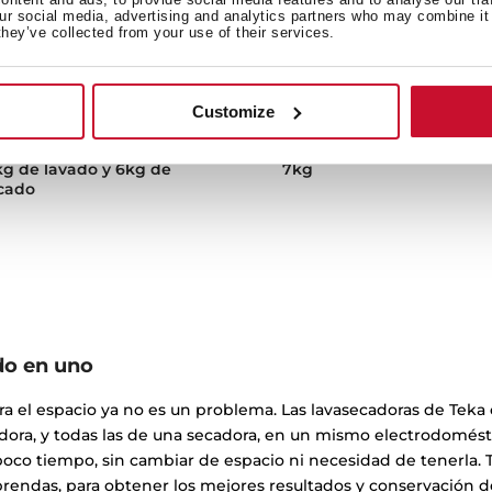
our social media, advertising and analytics partners who may combine it 
they’ve collected from your use of their services.
T 71040 WH
WDK 81050 WH
vasecadora de libre
Lavadora + Secadora con
Customize
stalación A+ con 15
capacidad de lavado de 1
ogramas, capacidad de
y capacidad de secado d
kg de lavado y 6kg de
7kg
cado
do en uno
a el espacio ya no es un problema. Las lavasecadoras de Teka 
dora, y todas las de una secadora, en un mismo electrodomésti
oco tiempo, sin cambiar de espacio ni necesidad de tenerla. 
prendas, para obtener los mejores resultados y conservación de