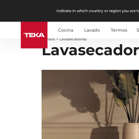
Indicate in which country or region you are to
Cocina
Lavado
Termos
Lavado
>
Lavasecadoras
Lavasecador