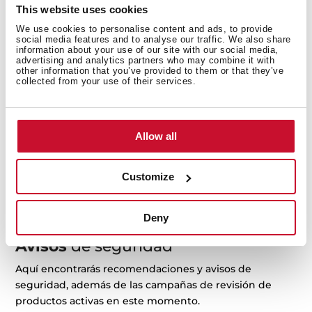
This website uses cookies
We use cookies to personalise content and ads, to provide
social media features and to analyse our traffic. We also share
information about your use of our site with our social media,
advertising and analytics partners who may combine it with
other information that you’ve provided to them or that they’ve
Manuales
collected from your use of their services.
Los manuales de instrucciones se incluyen al comprar
el producto. Pero si lo has perdido o no lo encuentras,
puedes descargarlo aquí.
Allow all
Por ejemplo: RLF 74960 SS ó 113430057
Customize
¿Dónde puedo encontrar el número de serie ?
Deny
Avisos
de seguridad
Aquí encontrarás recomendaciones y avisos de
seguridad, además de las campañas de revisión de
productos activas en este momento.