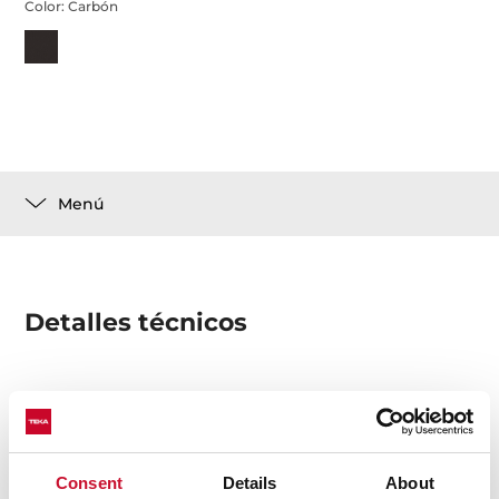
Color:
Carbón
Menú
Detalles técnicos
Filtros de carbón activo para el funcionamiento de la
campana en recirculación
Sustitución e instalación sencilla
Consent
Details
About
Asegura un ambiente más limpio en el día a día