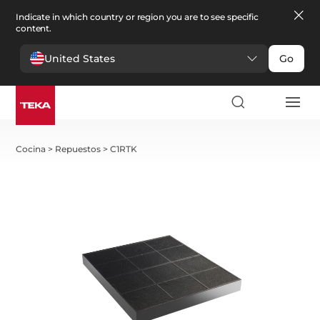
Indicate in which country or region you are to see specific
content.
United States
Go
Cocina
>
Repuestos
>
C1RTK