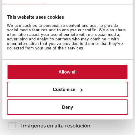
Se recomienda la sustitución periódica cuando
pierden poder purificador
This website uses cookies
Disponible para las campanas DLV, DVT
68660/78660/98660
We use cookies to personalise content and ads, to provide
social media features and to analyse our traffic. We also share
Modelo cuadrado
information about your use of our site with our social media,
advertising and analytics partners who may combine it with
other information that you’ve provided to them or that they’ve
collected from your use of their services.
Allow all
También te puede interesar
Customize
Deny
Ficha de producto
Imágenes en alta resolución