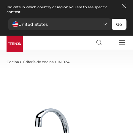
Indicate in which country or region you are to see specific
content.
United States
Go
Cocina
>
Grifería de cocina
>
IN 024