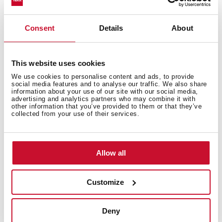
Incluido:
- Tubo corrugado
- Filtro cerámico R1RTK
Consent
Details
About
This website uses cookies
We use cookies to personalise content and ads, to provide
social media features and to analyse our traffic. We also share
information about your use of our site with our social media,
advertising and analytics partners who may combine it with
other information that you’ve provided to them or that they’ve
También te puede interesar
collected from your use of their services.
Allow all
Ficha de producto
Imágenes en alta resolución
Customize
Deny