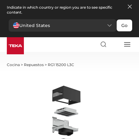
Indicate in which country or region you are to see specific
content.
United States
Go
Cocina
>
Repuestos
>
RG1 15200 L3C