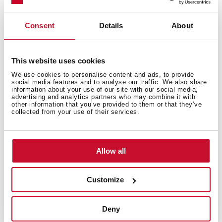
Consent
Details
About
This website uses cookies
We use cookies to personalise content and ads, to provide
social media features and to analyse our traffic. We also share
Filtro de carbón activo
information about your use of our site with our social media,
advertising and analytics partners who may combine it with
other information that you’ve provided to them or that they’ve
Renueva y purifica el aire del interior de la vinoteca
collected from your use of their services.
protegiendo el corcho de malos olores y bacterias para
una perfecta conservación.
Allow all
Customize
Deny