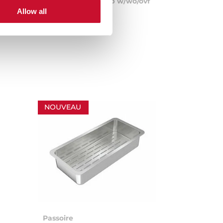
Kit Basket waste 2b w/wo/ovf
siphon
Allow all
NOUVEAU
Passoire