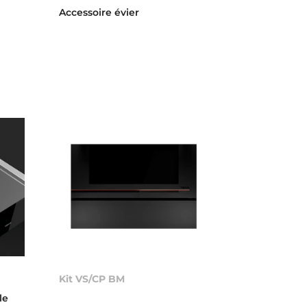
Accessoire évier
Kit VS/CP BM
le