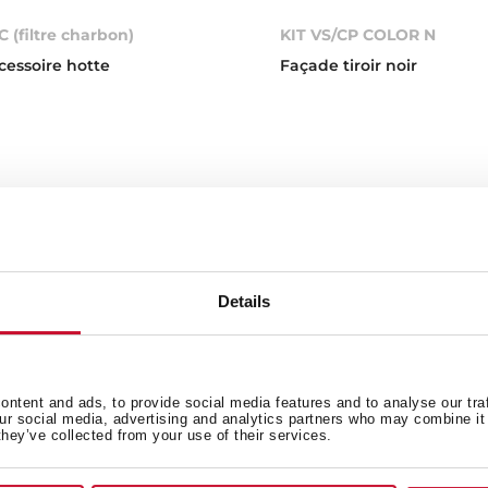
C (filtre charbon)
KIT VS/CP COLOR N
cessoire hotte
Façade tiroir noir
Details
ntent and ads, to provide social media features and to analyse our tra
our social media, advertising and analytics partners who may combine it 
they’ve collected from your use of their services.