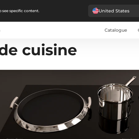
United States
 see specific content.
n
Catalogue
de cuisine