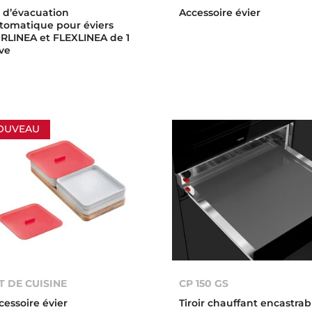
t d’évacuation
Accessoire évier
tomatique pour éviers
RLINEA et FLEXLINEA de 1
ve
OUVEAU
T DE CUISINE
CP 150 GS
cessoire évier
Tiroir chauffant encastrab