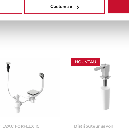
pression valve
Valve Kit
Customize
NOUVEAU
T EVAC FORFLEX 1C
Distributeur savon