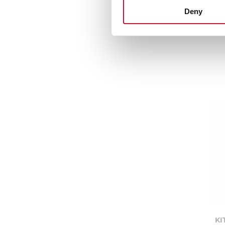
Ex
Deny
KI