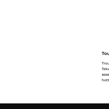
Tou
Trou
Teka
asse
hott