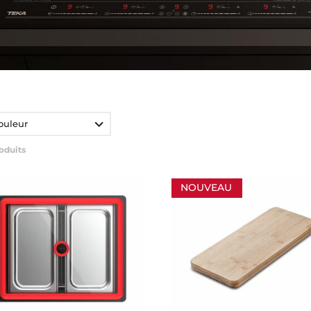
ouleur
oduits
NOUVEAU