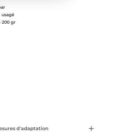
bar
é usagé
é 200 gr
sures d'adaptation