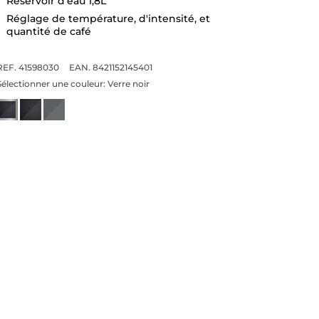
Réservoir d'eau 1,8L
Réglage de température, d'intensité, et
quantité de café
REF. 41598030
EAN. 8421152145401
Sélectionner une couleur:
Verre noir