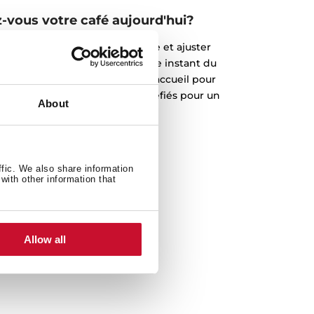
vous votre café aujourd'hui?
 pour contrôler la température et ajuster
permettant de profiter de chaque instant du
, et vous apportez le meilleur accueil pour
 grains de cafés fraichement torréfiés pour un
About
gout authentique
ffic. We also share information
with other information that
Allow all