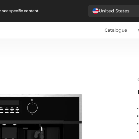
United States
 see specific content.
n
Catalogue