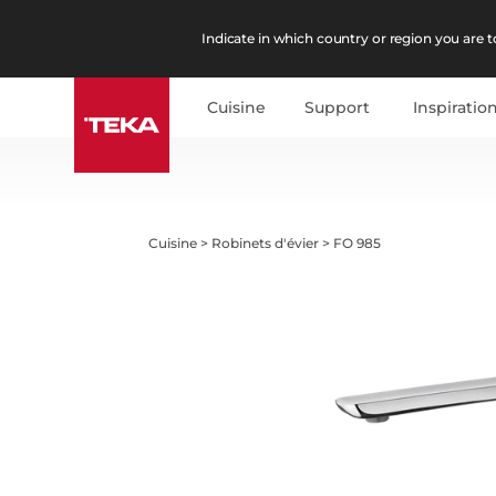
Indicate in which country or region you are to
Cuisine
Support
Inspiratio
Cuisine
>
Robinets d'évier
>
FO 985