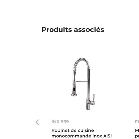
Produits associés
INX 939
F
Robinet de cuisine
M
monocommande Inox AISI
p