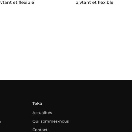
ivtant et flexible
pivtant et flexible
Teka
Actualités
n
Qui sommes-nous
Contact