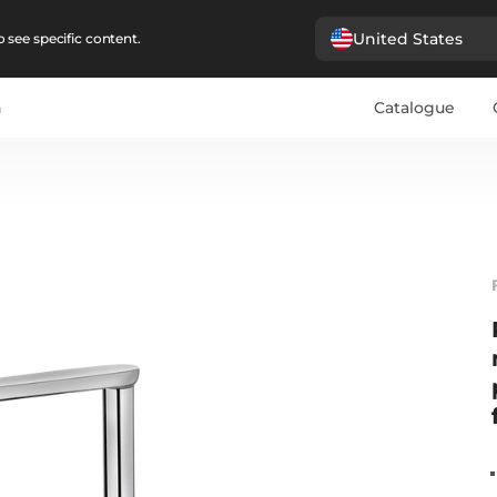
United States
 see specific content.
n
Catalogue