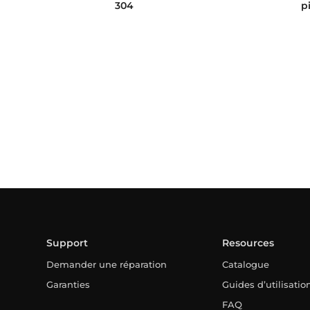
304
p
Support
Resources
Demander une réparation
Catalogue
Garanties
Guides d’utilisatio
FAQ