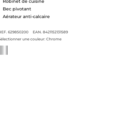
Robinet de cuisine
Bec pivotant
Aérateur anti-calcaire
REF. 629850200
EAN. 8421152131589
Sélectionner une couleur:
Chrome