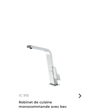
IC 915
IC 915
Robinet de cuisine
Robinet de cu
monocommande avec bec
monocomman