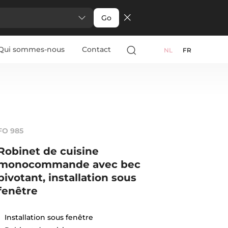
Go
Qui sommes-nous
Contact
NL
FR
FO 985
Robinet de cuisine
monocommande avec bec
pivotant, installation sous
fenêtre
Installation sous fenêtre