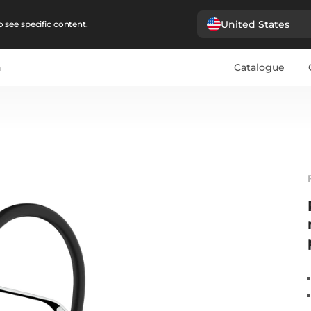
United States
 see specific content.
n
Catalogue