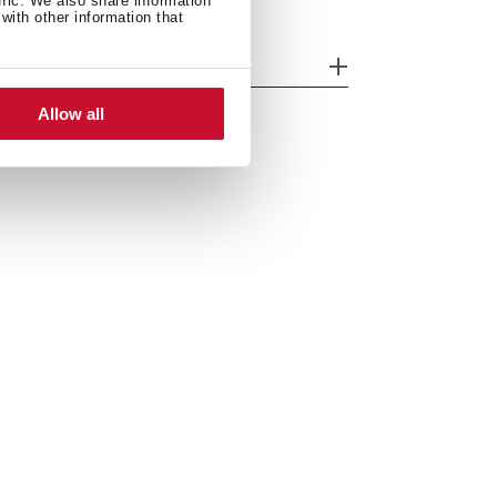
ffic. We also share information
with other information that
odèle
Allow all