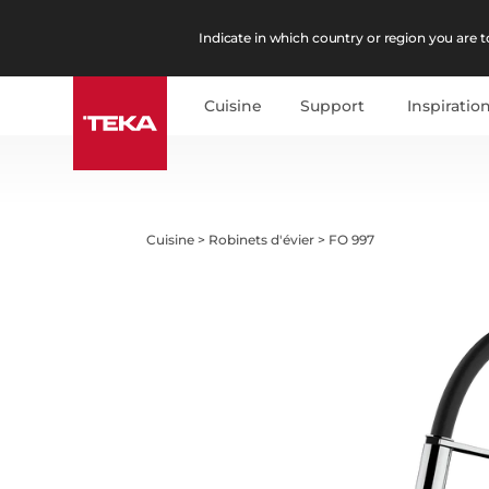
Indicate in which country or region you are to
Cuisine
Support
Inspiratio
Cuisine
>
Robinets d'évier
>
FO 997