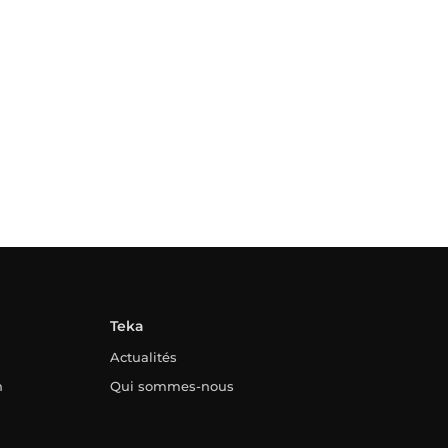
Teka
Actualités
n
Qui sommes-nous
Contact
onnel