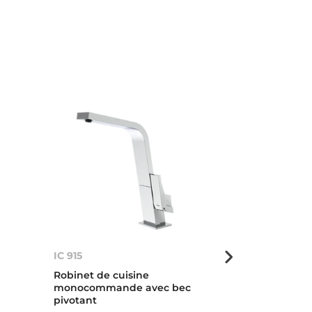
IC 915
IC 915
Robinet de cuisine
Robinet de cu
monocommande avec bec
monocomman
pivotant
pivotant