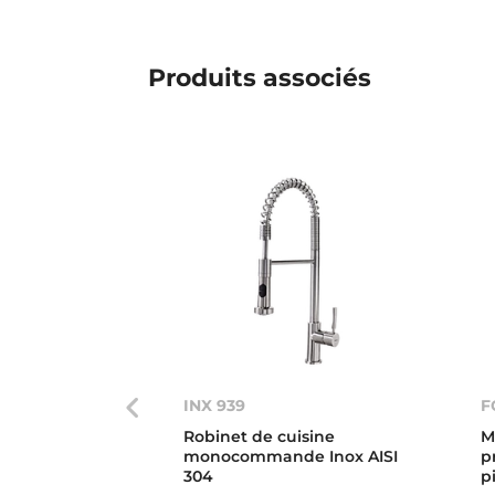
Produits associés
INX 939
F
Robinet de cuisine
M
monocommande Inox AISI
p
304
p