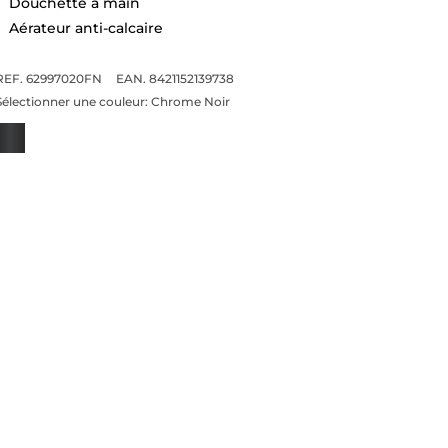
Douchette à main
Aérateur anti-calcaire
REF. 62997020FN
EAN. 8421152139738
Sélectionner une couleur:
Chrome Noir