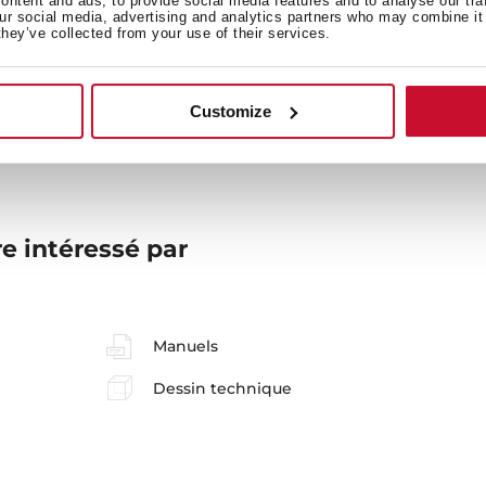
ntent and ads, to provide social media features and to analyse our tra
our social media, advertising and analytics partners who may combine it 
they’ve collected from your use of their services.
Mesures générales
M
Customize
e intéressé par
Manuels
Dessin technique