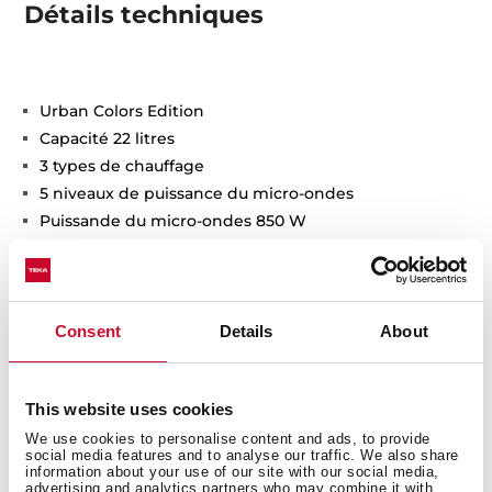
Détails techniques
Urban Colors Edition
Capacité 22 litres
3 types de chauffage
5 niveaux de puissance du micro-ondes
Puissande du micro-ondes 850 W
Performance du gril 1.200 W
Gril rabattable
9 menus directement sélectionnables
Décongélation par temps et poids
Consent
Details
About
Fonction de démarrage rapide 30 secondes
Timer : 0-90 minutes
This website uses cookies
Double vitrage
Cavité en inox
We use cookies to personalise content and ads, to provide
social media features and to analyse our traffic. We also share
Fond céramique
information about your use of our site with our social media,
advertising and analytics partners who may combine it with