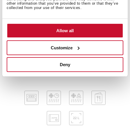
Panneau de commande ci-dessous, ouverture de la
other information that you’ve provided to them or that they’ve
porte latérale (ouverture de porte à gauche)
collected from your use of their services.
Panneau de commande LED
Boutons minces chromés
Ouverture de porte électronique
Allow all
Sécurité enfants
1 plat crisp
Customize
1 grille à rôtir
Convient également aux unités murales d’une
Deny
profondeur de 325 mm