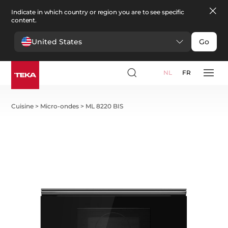
Indicate in which country or region you are to see specific
content.
United States
Go
NL
FR
Cuisine
>
Micro-ondes
>
ML 8220 BIS