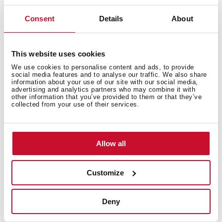
Consent
Details
About
This website uses cookies
We use cookies to personalise content and ads, to provide
social media features and to analyse our traffic. We also share
Vous pouvez également être
information about your use of our site with our social media,
advertising and analytics partners who may combine it with
intéressé par
other information that you’ve provided to them or that they’ve
collected from your use of their services.
Fiche produit
Allow all
Dessin technique
Customize
Images haute résolution
Deny