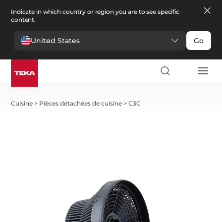
Indicate in which country or region you are to see specific
content.
United States
Go
Cuisine
>
Pièces détachées de cuisine
>
C3C