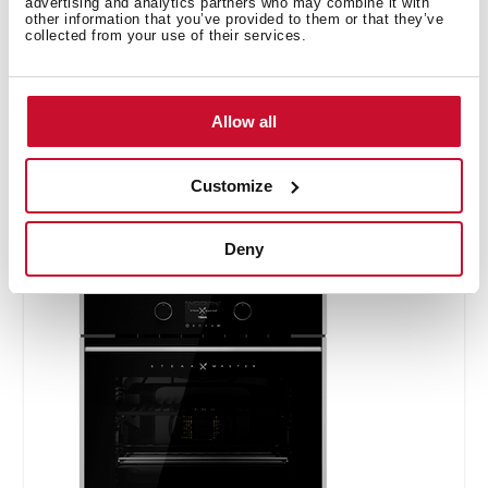
advertising and analytics partners who may combine it with
other information that you’ve provided to them or that they’ve
Fiche produit
collected from your use of their services.
Dessin technique
Images haute résolution
Allow all
Label énergétique
Fiche produit UE
Customize
Deny