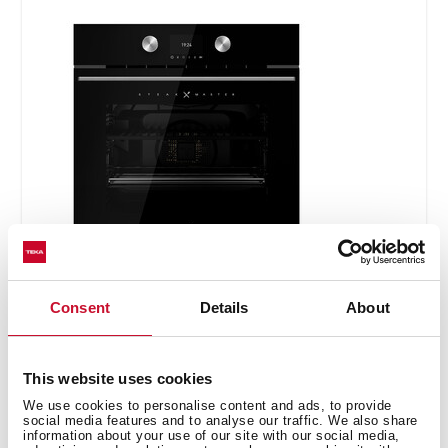
SteakMaster
REF. 111000037
Consent
Details
About
Instructions d'installation
Guide d'entretien et de nettoyage
This website uses cookies
Manuels
We use cookies to personalise content and ads, to provide
social media features and to analyse our traffic. We also share
Conseils de cuisine
information about your use of our site with our social media,