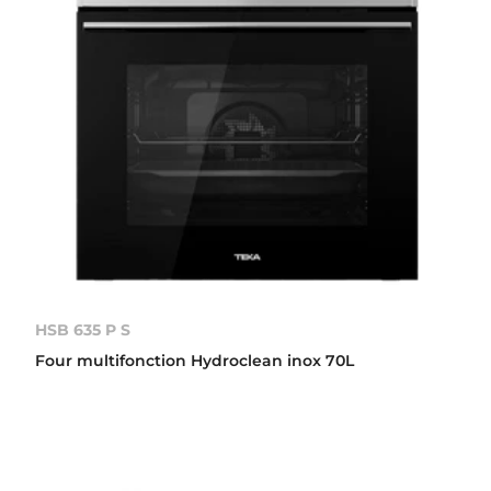
HSB 635 P S
Four multifonction Hydroclean inox 70L