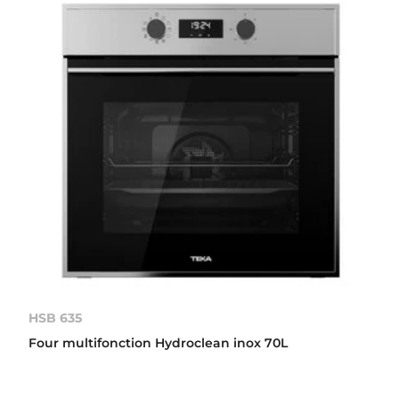
HSB 635
Four multifonction Hydroclean inox 70L