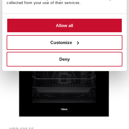
Four multifonction Hydroclean inox 70L
collected from your use of their services.
Allow all
Customize
Deny
HBB 605 SS