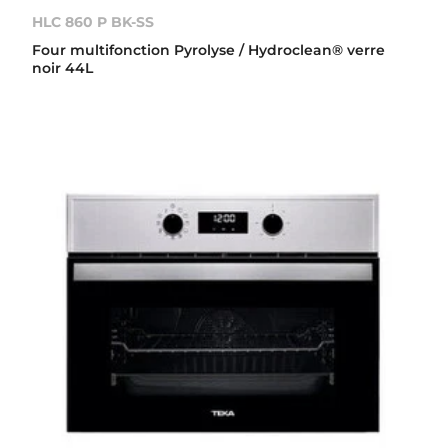
HLC 860 P BK-SS
Four multifonction Pyrolyse / Hydroclean® verre
noir 44L