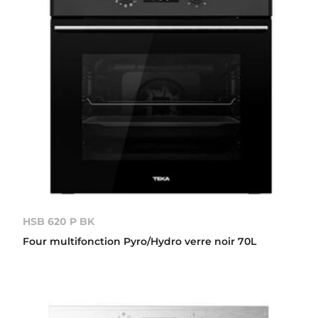
HSB 620 P BK
Four multifonction Pyro/Hydro verre noir 70L