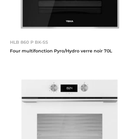
HLB 860 P BK-SS
Four multifonction Pyro/Hydro verre noir 70L