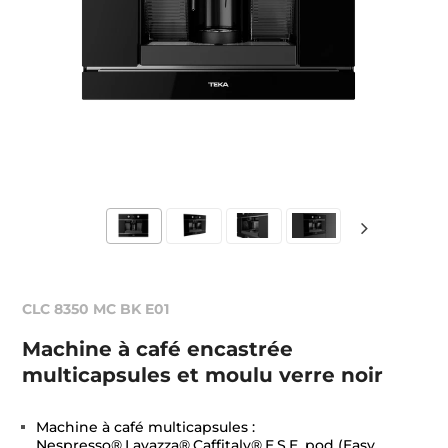
CLC 8350 MC BK E01
Machine à café encastrée
multicapsules et moulu verre noir
Machine à café multicapsules :
Nespresso®,Lavazza®,Caffitaly®,E.S.E. pod (Easy