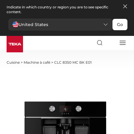
Indicate in which country or region you are to see specific
content.
United States
Go
Cuisine
>
Machine à café
>
CLC 8350 MC BK E01