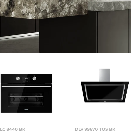
LC 8440 BK
DLV 99670 TOS BK