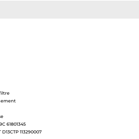
iltre
nnement
se
D9C 61801345
ET D13CTP 113290007