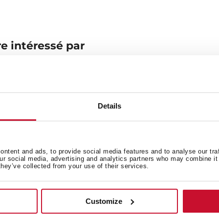
e intéressé par
Fiche produit
Details
Images haute résolution
ntent and ads, to provide social media features and to analyse our tra
our social media, advertising and analytics partners who may combine it 
they’ve collected from your use of their services.
ement
Customize