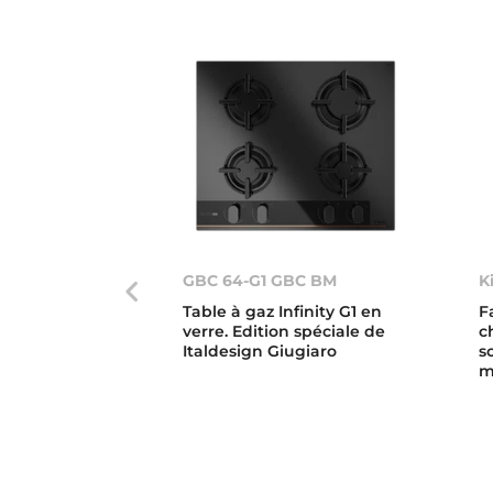
GBC 64-G1 GBC BM
K
Table à gaz Infinity G1 en
F
verre. Edition spéciale de
c
Italdesign Giugiaro
s
m