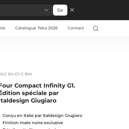
Go
nte
Catalogue Teka 2026
Contact
HLC 84-G1 C BM
Four Compact Infinity G1.
Édition spéciale par
Italdesign Giugiaro
Conçu en Italie par Italdesign Giugiaro
Finition mate noire exclusive