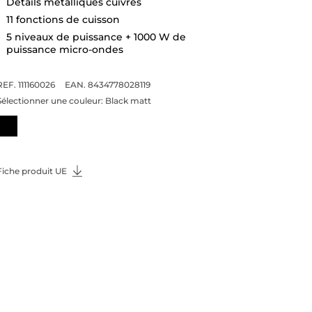
Détails métalliques cuivrés
11 fonctions de cuisson
5 niveaux de puissance + 1000 W de
puissance micro-ondes
REF. 111160026
EAN. 8434778028119
Sélectionner une couleur:
Black matt
Fiche produit UE