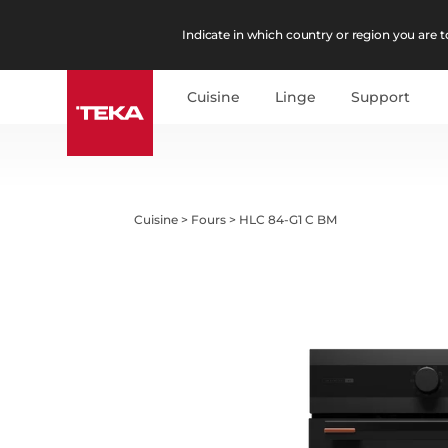
Indicate in which country or region you are to
Cuisine
Linge
Support
Cuisine
>
Fours
>
HLC 84-G1 C BM