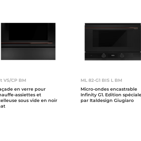
it VS/CP BM
ML 82-G1 BIS L BM
açade en verre pour
Micro-ondes encastrable
hauffe-assiettes et
Infinity G1. Edition spécial
celleuse sous vide en noir
par Italdesign Giugiaro
at