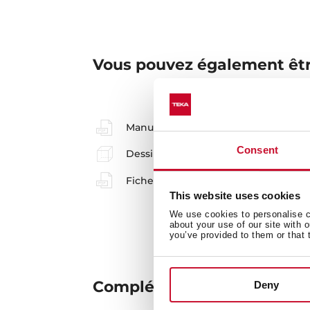
Vous pouvez également êtr
Manuels
Consent
Dessin technique
Fiche produit UE
This website uses cookies
We use cookies to personalise co
about your use of our site with 
you’ve provided to them or that 
Compléter votre environn
Deny