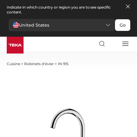
Indicate in which country or region you are to see specific
content.
United States
Go
Cuisine
>
Robinets d'évier
>
IN 915