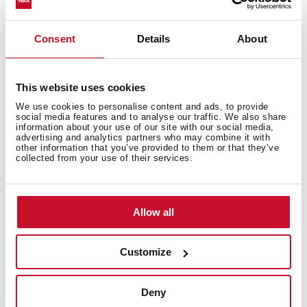
Zones de cuisson
Consent
Details
About
Système de sécurité
This website uses cookies
We use cookies to personalise content and ads, to provide
social media features and to analyse our traffic. We also share
information about your use of our site with our social media,
advertising and analytics partners who may combine it with
Terminer
other information that you’ve provided to them or that they’ve
collected from your use of their services.
Allow all
Accessoires
Customize
Deny