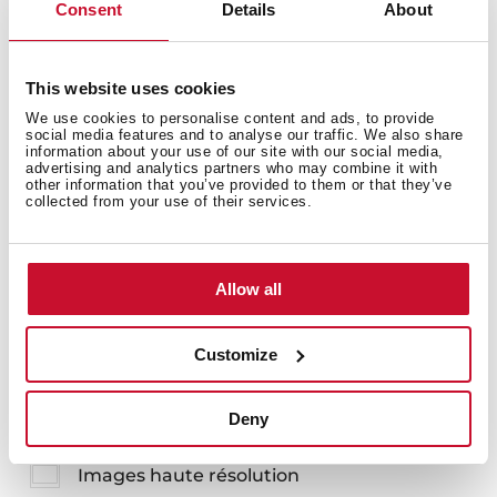
Consent
Details
About
Kit jonction pour plaques et dominos de cuisson en
inox
This website uses cookies
We use cookies to personalise content and ads, to provide
social media features and to analyse our traffic. We also share
information about your use of our site with our social media,
advertising and analytics partners who may combine it with
other information that you’ve provided to them or that they’ve
collected from your use of their services.
Vous pouvez également être
intéressé par
Allow all
Customize
Fiche produit
Deny
Dessin technique
Images haute résolution