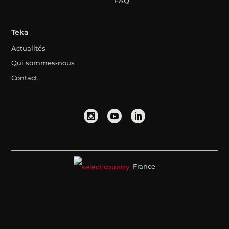
FAQ
Teka
Actualités
Qui sommes-nous
Contact
France
Avis juridique
Politique de confidentialité
Politique relative aux cookies
Canal de dénonciation
© Copyright 2026. Teka Group