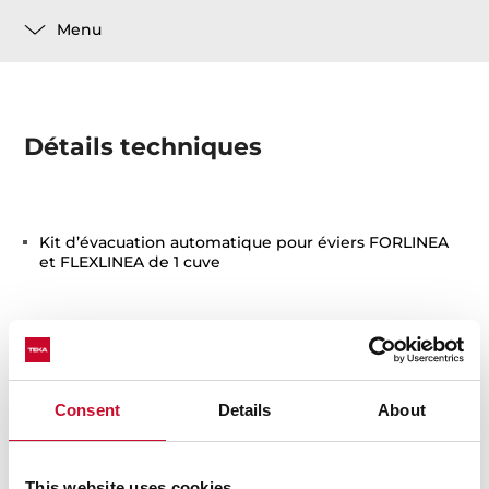
Menu
Détails techniques
Kit d’évacuation automatique pour éviers FORLINEA
et FLEXLINEA de 1 cuve
Consent
Details
About
Vous pouvez également être
This website uses cookies