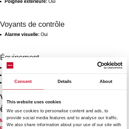
Poignée extérieure:
Oui
Voyants de contrôle
Alarme visuelle:
Oui
Équipement
Pieds arrière réglables:
Oui
Pieds avant réglables:
Oui
Consent
Details
About
Nombre d'étagères:
6
Vous pouvez également
This website uses cookies
être intéressé par
We use cookies to personalise content and ads, to
provide social media features and to analyse our traffic.
Manuels
We also share information about your use of our site with
Fiche produit