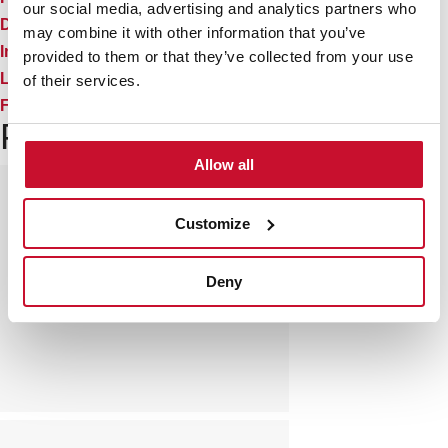
our social media, advertising and analytics partners who
Dessin technique
may combine it with other information that you’ve
Images haute résolution
provided to them or that they’ve collected from your use
Label énergétique
of their services.
Fiche produit UE
Produits associés
Allow all
Customize
Deny