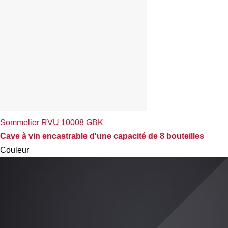
Sommelier RVU 10008 GBK
Cave à vin encastrable d'une capacité de 8 bouteilles
Couleur