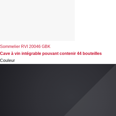
Sommelier RVI 20046 GBK
Cave à vin intégrable pouvant contenir 44 bouteilles
Couleur