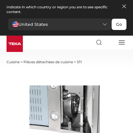
Indicate in which country or region you are to see specific
content.
United States
Go
Cuisine
>
Pièces détachées de cuisine
>
1/I1