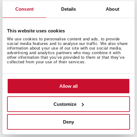
Fonction de congélation rapide et de
refroidissement rapide
Consent
Details
About
Bac à glaçons inclus
Pieds réglables à l’avant
Niveau sonore : 41 dBA
This website uses cookies
Capacité nette : total : 510L, réfrigérateur : 327L ,
We use cookies to personalise content and ads, to provide
congélateur : 183L
social media features and to analyse our traffic. We also share
information about your use of our site with our social media,
Classe climatique : SN/N/ST/T
advertising and analytics partners who may combine it with
other information that you’ve provided to them or that they’ve
Classe énergétique : E
collected from your use of their services.
Allow all
Customize
Deny