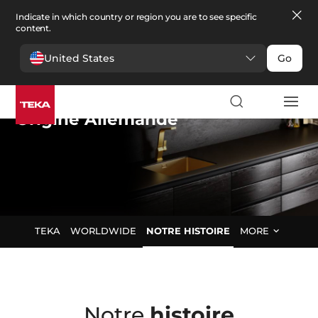
Indicate in which country or region you are to see specific
content.
United States
Go
Teka Group
,
Origine Allemande
TEKA
WORLDWIDE
NOTRE HISTOIRE
MORE
Notre
histoire