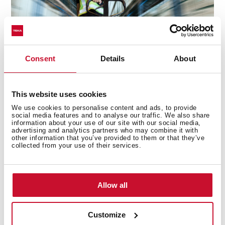
Consent
Details
About
1970-2015
This website uses cookies
Depuis les années 70, le grand succès de la marque sur
We use cookies to personalise content and ads, to provide
les marchés européens où elle était présente, lui a
social media features and to analyse our traffic. We also share
information about your use of our site with our social media,
permis de commencer une grande expansion au
advertising and analytics partners who may combine it with
niveau international. D’abord dans le autres marchés
other information that you’ve provided to them or that they’ve
collected from your use of their services.
européens et plus tard en Amérique, en Asie, en
Afrique et au Moyen-Orient.
Pendant cette période, la marque devint l’un des plus
Allow all
gros sponsors de sport dans le monde entier,
sponsorisant le club de football et de basketball du
Real Madrid, avec un club de handball, la création d’une
Customize