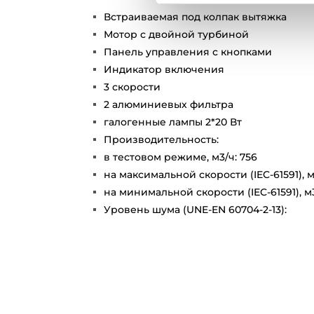
Встраиваемая под колпак вытяжка
Мотор с двойной турбиной
Панель управления с кнопками
Индикатор включения
3 скорости
2 алюминиевых фильтра
галогенные лампы 2*20 Вт
Производительность:
в тестовом режиме, м3/ч: 756
на максимальной скорости (IEC-61591), м
на минимальной скорости (IEC-61591), м3
Уровень шума (UNE-EN 60704-2-13):