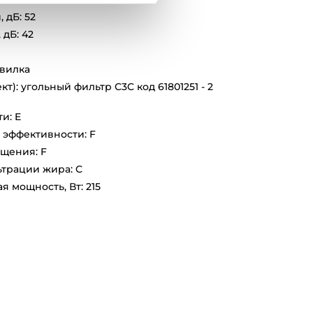
 дБ: 52
 дБ: 42
 вилка
т): угольный фильтр C3C код 61801251 - 2
и: E
 эффективности: F
щения: F
трации жира: C
 мощность, Вт: 215