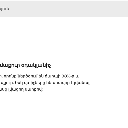
յուն
մաքուր օդակլանիչ
 որոնք ներծծում են ճարպի 98%-ը և
աքուր: Իսկ զտիչները հնարավոր է լվանալ
սք լվացող սարքով: