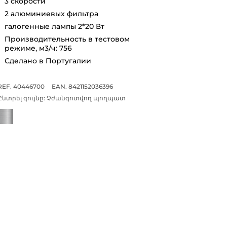
3 скорости
2 алюминиевых фильтра
галогенные лампы 2*20 Вт
Производительность в тестовом
режиме, м3/ч: 756
Сделано в Португалии
REF. 40446700
EAN. 8421152036396
Ընտրել գույնը:
Չժանգոտվող պողպատ