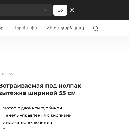
Go
եր
Մեր մասին
Հետադարձ կապ
GFH 55
Встраиваемая под колпак
вытяжка шириной 55 см
Мотор с двойной турбиной
Панель управления с кнопками
Индикатор включения