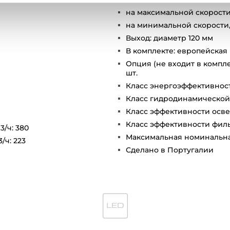
на максимальной скорости,
на минимальной скорости,
Выход: диаметр 120 мм
В комплекте: европейская
Опция (не входит в комплек
шт.
Класс энергоэффективност
Класс гидродинамической
Класс эффективности осве
Класс эффективности филь
3/ч: 380
Максимальная номинальная
/ч: 223
Сделано в Португалии