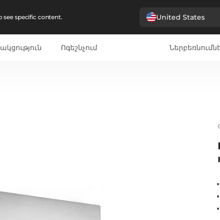
United States
 see specific content.
ակցություն
Ոգեշնչում
Ներբեռնումն