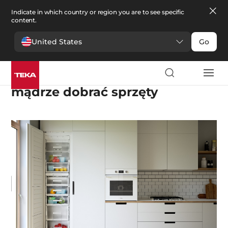
Indicate in which country or region you are to see specific
content.
United States
Go
AGD do małej kuchni- jak
mądrze dobrać sprzęty