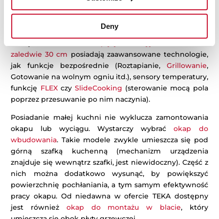
Płyta indukcyjna do małej kuchni to bezpieczne
rozwiązanie, które zajmuje niewiele miejsca, a może
Deny
znacznie ułatwić proces przygotowywania jedzenia.
Dziś już nawet niektóre
płyty indukcyjne o szerokości
zaledwie 30 cm
posiadają zaawansowane technologie,
jak funkcje bezpośrednie (Roztapianie,
Grillowanie
,
Gotowanie na wolnym ogniu itd.), sensory temperatury,
funkcję
FLEX
czy
SlideCooking
(sterowanie mocą pola
poprzez przesuwanie po nim naczynia).
Posiadanie małej kuchni nie wyklucza zamontowania
okapu lub wyciągu. Wystarczy wybrać
okap do
wbudowania
. Takie modele zwykle umieszcza się pod
górną szafką kuchenną (mechanizm urządzenia
znajduje się wewnątrz szafki, jest niewidoczny). Część z
nich można dodatkowo wysunąć, by powiększyć
powierzchnię pochłaniania, a tym samym efektywność
pracy okapu. Od niedawna w ofercie TEKA dostępny
jest również
okap do montażu w blacie
, który
umieszcza się obok płyty grzewczej.