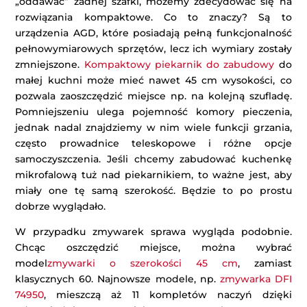
„oddawać” żadnej szafki, możemy zdecydować się na
rozwiązania kompaktowe. Co to znaczy? Są to
urządzenia AGD, które posiadają pełną funkcjonalność
pełnowymiarowych sprzętów, lecz ich wymiary zostały
zmniejszone.
Kompaktowy piekarnik do zabudowy
do
małej kuchni może mieć nawet 45 cm wysokości, co
pozwala zaoszczędzić miejsce np. na kolejną szufladę.
Pomniejszeniu ulega pojemność komory pieczenia,
jednak nadal znajdziemy w nim wiele funkcji grzania,
często prowadnice teleskopowe i różne opcje
samoczyszczenia. Jeśli chcemy zabudować kuchenkę
mikrofalową tuż nad piekarnikiem, to ważne jest, aby
miały one tę samą szerokość. Będzie to po prostu
dobrze wyglądało.
W przypadku zmywarek sprawa wygląda podobnie.
Chcąc oszczędzić miejsce, można wybrać
model
zmywarki o szerokości 45 cm
, zamiast
klasycznych 60. Najnowsze modele, np.
zmywarka DFI
74950
, mieszczą aż 11 kompletów naczyń dzięki