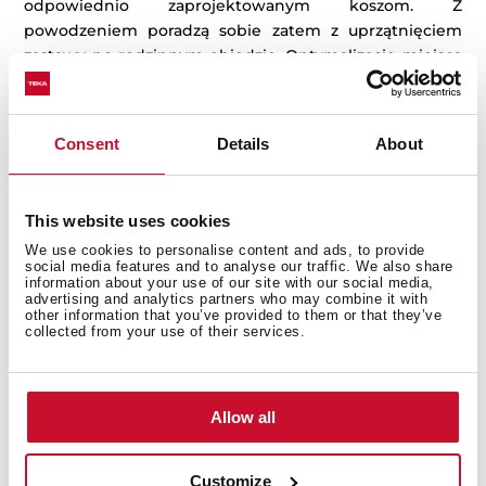
odpowiednio zaprojektowanym koszom. Z
powodzeniem poradzą sobie zatem z uprzątnięciem
zastawy po rodzinnym obiedzie. Optymalizację miejsca
zapewnił trzeci kosz na sztućce znajdujący się na samej
górze komory zmywania. Oszczędza on przestrzeń,
którą do tej pory zajmował pojemnik umieszczany w
Consent
Details
About
dolnym koszu. Co więcej, 9 programów zmywania
pozwoli dostosować tryb pracy zmywarki do stopnia
zabrudzenia talerzy oraz garnków.
This website uses cookies
We use cookies to personalise content and ads, to provide
social media features and to analyse our traffic. We also share
information about your use of our site with our social media,
advertising and analytics partners who may combine it with
other information that you’ve provided to them or that they’ve
collected from your use of their services.
Allow all
Customize