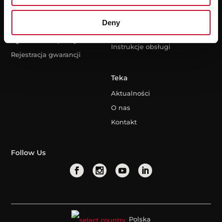
Wsparcie
Zasoby
Deny
FAQ
Nowa etykieta
energetyczna
Zgłoszenie naprawy
Instrukcje obsługi
Rejestracja gwarancji
Teka
Aktualności
O nas
Kontakt
Follow Us
Polska