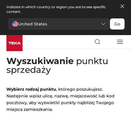
Indicate in which country or region you are to see specific
content.
United States
Go
Wyszukiwanie
punktu
sprzedaży
Wybierz rodzaj punktu
, którego poszukujesz.
Następnie wpisz ulicę, nazwę, miejscowość lub kod
pocztowy, aby wyświetlić punkty najbliżej Twojego
miejsca zamieszkania.