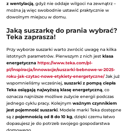
z wentylacją
, gdyż nie oddaje wilgoci na zewnątrz –
można ją więc swobodnie ustawić praktycznie w
dowolnym miejscu w domu.
Jaką suszarkę do prania wybrać?
Teka zaprasza!
Przy wyborze suszarki warto zwrócić uwagę na kilka
istotnych parametrów. Pierwszym z nich jest
klasa
energetyczna
https://www.teka.com/pl-
pl/inspiracja/innowacje/suszarki-bebnowe-w-2025-
roku-jak-czytac-nowe-etykiety-energetyczne/
Jak już
wspomnieliśmy wcześniej,
suszarki z pompą ciepła
Teka osiągają najwyższą klasę energetyczną
, co
oznacza najniższe możliwe zużycie energii podczas
jednego cyklu pracy. Kolejnym
ważnym czynnikiem
jest pojemność suszarki
. Modele marki Teka dostępne
są z
pojemnością od 8 do 10 kg
, dzięki czemu łatwo
dopasujesz je do potrzeb swojego gospodarstwa
domowego.