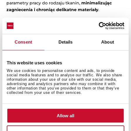
parametry pracy do rodzaju tkanin,
minimalizując
zagniecenia i chroniąc delikatne materiały
.
Dzięki specjalnym technologiom w najnowszych
suszarkach do ubrań
tkaniny stają się miękkie,
puszyste i wolne od alergenów
– skuteczne filtry
wyłapują pyłki, kurz oraz sierść zwierząt.
Suszarka do
Consent
Details
About
prania eliminuje także nadmiar wilgoci w mieszkaniu
,
zapobiegając jej osadzaniu się na ścianach i meblach. A
co z kwestią energooszczędności?
Ile prądu zużywa
This website uses cookies
suszarka do prania?
Nowoczesne modele suszarek
We use cookies to personalise content and ads, to provide
Teka
, należące do najwyższej klasy energetycznej,
social media features and to analyse our traffic. We also share
information about your use of our site with our social media,
zużywają nawet o 60% mniej energii niż tradycyjne
advertising and analytics partners who may combine it with
urządzenia. W ten sposób możesz nie tylko cieszyć się
other information that you’ve provided to them or that they’ve
collected from your use of their services.
komfortem perfekcyjnie wysuszonego prania, ale także
realnie obniżyć swoje rachunki za prąd!
Suszarka z pompą ciepła czy bez?
Allow all
Które rozwiązanie wybrać?