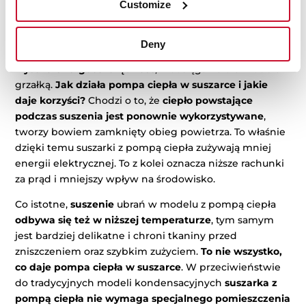
Customize
Na rynku dostępne są dwa podstawowe rodzaje
suszarek – modele z pompą ciepła oraz z grzałką.
Zdecydowanie lepszym wyborem jest ta pierwsza
Deny
opcja.
Suszarkę do prania z pompą ciepła cechuje
wysoka energooszczędność
, nieosiągalna dla modelu z
grzałką.
Jak działa pompa ciepła w suszarce i jakie
daje korzyści?
Chodzi o to, że
ciepło powstające
podczas suszenia jest ponownie wykorzystywane
,
tworzy bowiem zamknięty obieg powietrza. To właśnie
dzięki temu suszarki z pompą ciepła zużywają mniej
energii elektrycznej. To z kolei oznacza niższe rachunki
za prąd i mniejszy wpływ na środowisko.
Co istotne,
suszenie
ubrań w modelu z pompą ciepła
odbywa się też w niższej temperaturze
, tym samym
jest bardziej delikatne i chroni tkaniny przed
zniszczeniem oraz szybkim zużyciem.
To nie wszystko,
co daje pompa ciepła w suszarce
. W przeciwieństwie
do tradycyjnych modeli kondensacyjnych
suszarka z
pompą ciepła nie wymaga specjalnego pomieszczenia