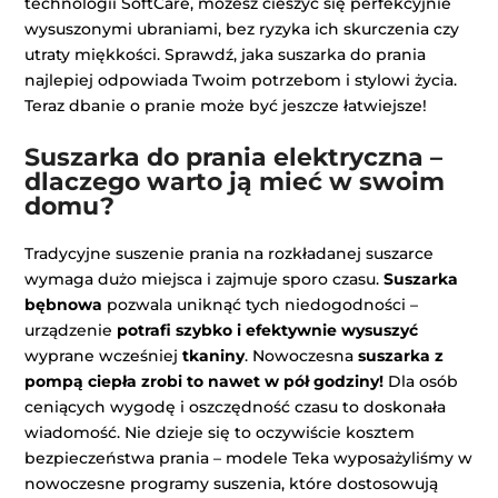
technologii SoftCare, możesz cieszyć się perfekcyjnie
wysuszonymi ubraniami, bez ryzyka ich skurczenia czy
utraty miękkości. Sprawdź, jaka suszarka do prania
najlepiej odpowiada Twoim potrzebom i stylowi życia.
Teraz dbanie o pranie może być jeszcze łatwiejsze!
Suszarka do prania elektryczna –
dlaczego warto ją mieć w swoim
domu?
Tradycyjne suszenie prania na rozkładanej suszarce
wymaga dużo miejsca i zajmuje sporo czasu.
Suszarka
bębnowa
pozwala uniknąć tych niedogodności –
urządzenie
potrafi szybko i efektywnie wysuszyć
wyprane wcześniej
tkaniny
. Nowoczesna
suszarka z
pompą ciepła zrobi to nawet w pół godziny!
Dla osób
ceniących wygodę i oszczędność czasu to doskonała
wiadomość. Nie dzieje się to oczywiście kosztem
bezpieczeństwa prania – modele Teka wyposażyliśmy w
nowoczesne programy suszenia, które dostosowują