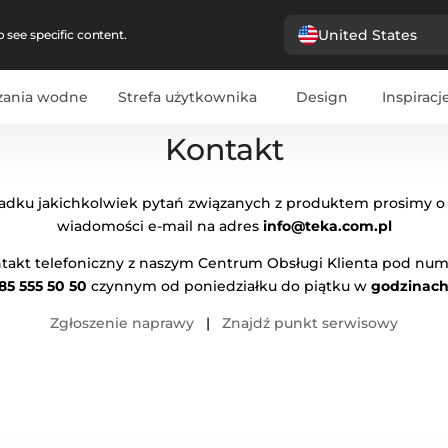
United States
 see specific content.
zania wodne
Strefa użytkownika
Design
Inspiracj
Kontakt
dku jakichkolwiek pytań związanych z produktem prosimy o
wiadomości e-mail na adres
info@teka.com.pl
takt telefoniczny z naszym Centrum Obsługi Klienta pod num
85 555 50 50
czynnym od poniedziałku do piątku w
godzinach
Zgłoszenie naprawy
|
Znajdź punkt serwisowy