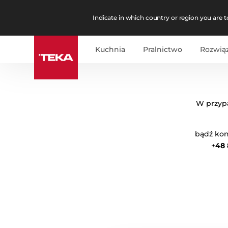
Indicate in which country or region you are to
Kuchnia
Pralnictwo
Rozwią
W przypa
bądź kon
+
48 