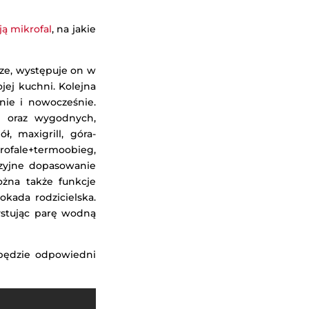
ją mikrofal
, na jakie
sze, występuje on w
jej kuchni. Kolejna
znie i nowocześnie.
l oraz wygodnych,
, maxigrill, góra-
fale+termoobieg,
yzyjne dopasowanie
żna także funkcje
okada rodzicielska.
ystując parę wodną
 będzie odpowiedni