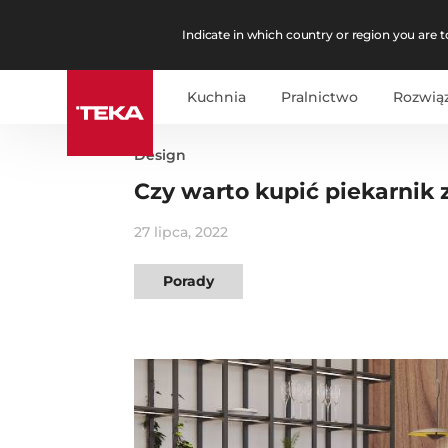
Indicate in which country or region you are to
Kuchnia
Pralnictwo
Rozwią
Design
Czy warto kupić piekarnik 
27 lipca, 2022
Porady