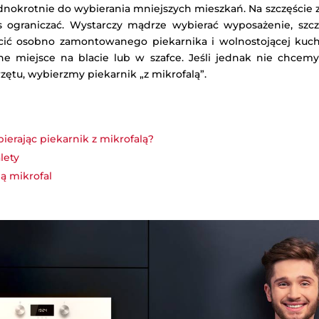
ednokrotnie do wybierania mniejszych mieszkań. Na szczęście
 ograniczać. Wystarczy mądrze wybierać wyposażenie, szc
ić osobno zamontowanego piekarnika i wolnostojącej kuch
ne miejsce na blacie lub w szafce. Jeśli jednak nie chcem
zętu, wybierzmy piekarnik „z mikrofalą”.
erając piekarnik z mikrofalą?
lety
ą mikrofal