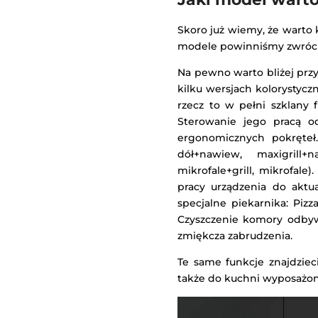
Skoro już wiemy, że warto 
modele powinniśmy zwróci
Na pewno warto bliżej przy
kilku wersjach kolorystycz
rzecz to w pełni szklany 
Sterowanie jego pracą o
ergonomicznych pokręteł. 
dół+nawiew, maxigrill+
mikrofale+grill, mikrofal
pracy urządzenia do aktu
specjalne piekarnika: Piz
Czyszczenie komory odbyw
zmiękcza zabrudzenia.
Te same funkcje znajdzie
także do kuchni wyposażon