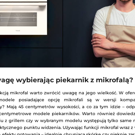
agę wybierając piekarnik z mikrofalą?
nkcją mikrofal warto zwrócić uwagę na jego wielkość. W ofe
odele posiadające opcję mikrofali są w wersji kompak
y? Mają 45 centymetrów wysokości, a co za tym idzie – od
-centymetrowe modele piekarników. Warto również dowiedzie
niu z grillem czy w wybranym modelu występują tylko same m
praktycznego punktu widzenia. Używając funkcji mikrofal wraz z
efekty gotowania – idealnie chrupiącą skórkę czy pięknie z