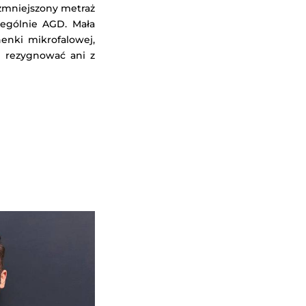
 zmniejszony metraż
zególnie AGD. Mała
enki mikrofalowej,
y rezygnować ani z