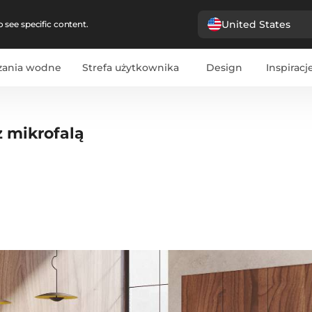
United States
 see specific content.
zania wodne
Strefa użytkownika
Design
Inspiracj
z mikrofalą