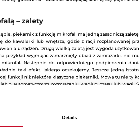
falą – zalety
ie, piekarnik z funkcją mikrofali ma jedną zasadniczą zaletę
ę do kawalerki lub wnętrza, gdzie z racji rozplanowanej prz
stawienia urządzeń. Drugą wielką zaletą jest wygoda użytkow
a przykład wyjmując zamarznięty obiad z zamrażarki, nie mu
 mikrofal. Następnie do odpowiedniego podpieczenia dani
ładnie taki efekt, jakiego oczekujemy. Jeszcze jedną istotną
ej funkcji niż niektóre klasyczne piekarniki. Mowa tu nie tylk
nież o automatycznym rozmrażaniu według czasu lub wagi, S
l. To, jak te funkcje będą wykorzystane, zależy wyłącznie od i
ości jest naprawdę bardzo wiele.
Details