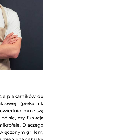
rcie piekarników do
towej (piekarnik
powiednio mniejszą
ć się, czy funkcja
ikrofale. Dlaczego
 włączonym grillem,
arumienioną cebulkę