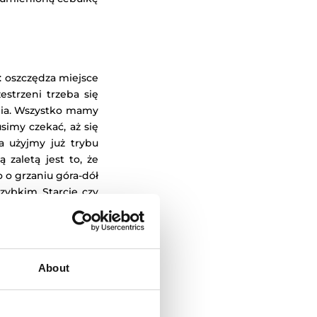
: oszczędza miejsce
estrzeni trzeba się
ania. Wszystko mamy
simy czekać, aż się
a użyjmy już trybu
 zaletą jest to, że
o o grzaniu góra-dół
zybkim Starcie czy
nwencji użytkownika
About