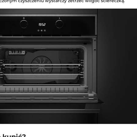
ńczonym czyszczeniu wystarczy zetrzeć wilgoć ściereczką.
 kupić?