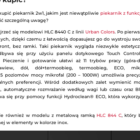
kupić piekarnik 2w1, jakim jest niewątpliwie
piekarnik z funkc
ć szczególną uwagę?
jrzeć się modelowi HLC 8440 C z linii
Urban Colors
. Po pierw
nych, dzięki czemu z łatwością dopasujesz go do wystroju swo
front, bez ramki. Taki piekarnik wygląda niezwykle estetyc
dbywa się przy użyciu panelu dotykowego Touch Contro
Pieczenie i gotowanie ułatwi aż 11 trybów pracy (góra-dół
nawiew, dół, dół+termoobieg, termoobieg, ECO, mikro
e). 5 poziomów mocy mikrofal (200 – 1000W) umożliwia prec
alnych preferencji. Wśród dodatkowych zalet wymienić mo
za, automatyczne rozmrażanie według wagi lub czasu oraz Bl
a się przy pomocy funkcji Hydroclean® ECO, która wykorz
cie również w modelu z metalową ramką
HLC 844 C
, który
ej w elementy w kolorze inox.