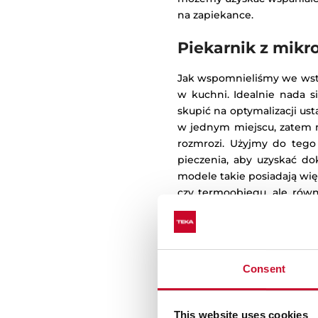
na zapiekance.
Piekarnik z mikro
Jak wspomnieliśmy we wstęp
w kuchni. Idealnie nada si
skupić na optymalizacji u
w jednym miejscu, zatem n
rozmrozi. Użyjmy do tego
pieczenia, aby uzyskać dok
modele takie posiadają więc
czy termoobiegu, ale rów
opiekaniu Mikrofale + Gril
takiego urządzenia. Możliw
Consent
This website uses cookies