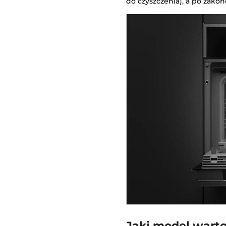
do czyszczenia), a po zako
Jaki model warto