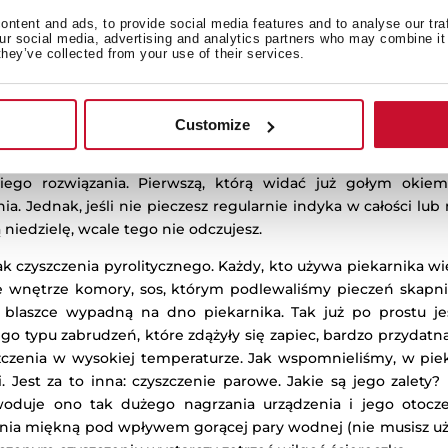
ntent and ads, to provide social media features and to analyse our tra
our social media, advertising and analytics partners who may combine it 
they’ve collected from your use of their services.
Customize
z funkcją mikrofal
kiego rozwiązania. Pierwszą, którą widać już gołym okiem
. Jednak, jeśli nie pieczesz regularnie indyka w całości lub
niedzielę, wcale tego nie odczujesz.
 czyszczenia pyrolitycznego. Każdy, kto używa piekarnika wi
ie wnętrze komory, sos, którym podlewaliśmy pieczeń skapnie
 blaszce wypadną na dno piekarnika. Tak już po prostu je
o typu zabrudzeń, które zdążyły się zapiec, bardzo przydatna j
zczenia w wysokiej temperaturze. Jak wspomnieliśmy, w piek
i. Jest za to inna: czyszczenie parowe. Jakie są jego zalety
woduje ono tak dużego nagrzania urządzenia i jego otoczen
zenia miękną pod wpływem gorącej pary wodnej (nie musisz 