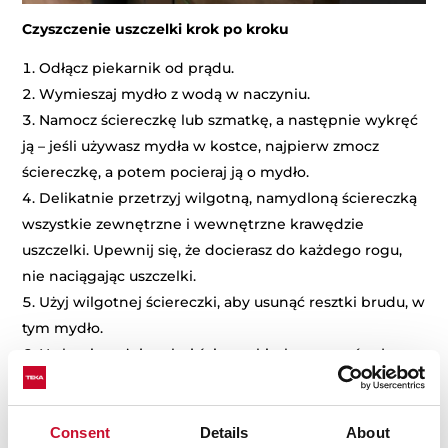
Czyszczenie uszczelki krok po kroku
Odłącz piekarnik od prądu.
Wymieszaj mydło z wodą w naczyniu.
Namocz ściereczkę lub szmatkę, a następnie wykręć
ją – jeśli używasz mydła w kostce, najpierw zmocz
ściereczkę, a potem pocieraj ją o mydło.
Delikatnie przetrzyj wilgotną, namydloną ściereczką
wszystkie zewnętrzne i wewnętrzne krawędzie
uszczelki. Upewnij się, że docierasz do każdego rogu,
nie naciągając uszczelki.
Użyj wilgotnej ściereczki, aby usunąć resztki brudu, w
tym mydło.
Na koniec użyj suchej ściereczki, aby osuszyć całą
powierzchnię uszczelki.
Przydatna wskazówka
: Ciepła woda skuteczniej usuwa
Consent
Details
About