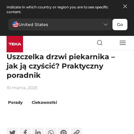
Indicate in which country or region you are to see specific
content.
United States
Go
Innowacje
Uszczelka drzwi piekarnika –
jak ją czyścić? Praktyczny
poradnik
10 marca, 2025
Porady
Ciekawostki