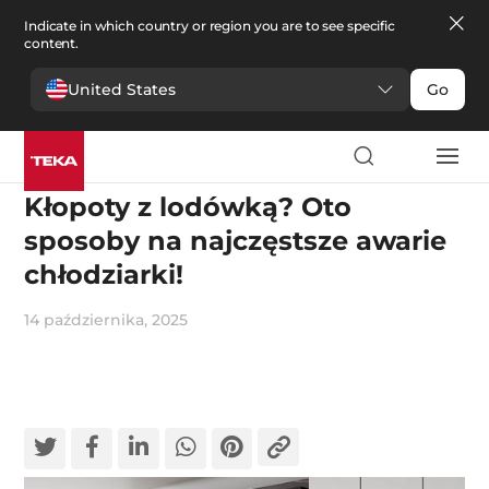
Indicate in which country or region you are to see specific
content.
United States
Go
TEKA wyjaśnia
Kłopoty z lodówką? Oto
sposoby na najczęstsze awarie
chłodziarki!
14 października, 2025