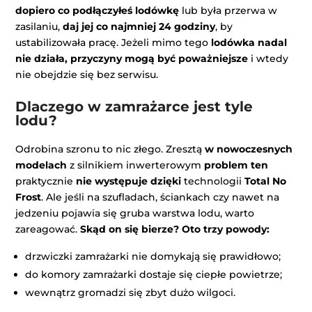
dopiero co podłączyłeś lodówkę
lub była przerwa w
zasilaniu,
daj jej co najmniej 24 godziny
, by
ustabilizowała pracę. Jeżeli mimo tego
lodówka nadal
nie działa, przyczyny mogą być poważniejsze
i wtedy
nie obejdzie się bez serwisu.
Dlaczego w zamrażarce jest tyle
lodu?
Odrobina szronu to nic złego. Zresztą
w nowoczesnych
modelach
z silnikiem inwerterowym
problem ten
praktycznie
nie występuje dzięki
technologii
Total No
Frost
. Ale jeśli na szufladach, ściankach czy nawet na
jedzeniu pojawia się gruba warstwa lodu, warto
zareagować.
Skąd on się bierze? Oto trzy powody:
drzwiczki zamrażarki nie domykają się prawidłowo;
do komory zamrażarki dostaje się ciepłe powietrze;
wewnątrz gromadzi się zbyt dużo wilgoci.