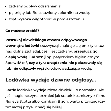
zatkany odpływ odszraniania;
pęknięty lub źle ustawiony zbiornik na wodę;
zbyt wysoka wilgotność w pomieszczeniu.
Co możesz zrobić?
Poszukaj niewielkiego otworu odpływowego
wewnątrz lodówki
(zazwyczaj znajduje się on z tyłu, tuż
nad dolną szufladą). Jeśli jest zatkany,
przepłucz go
ciepłą wodą i udrożnij
np. patyczkiem higienicznym.
Sprawdź też,
czy z tyłu urządzenia nie poluzowały się
lub nie odłączyły wężyki
odprowadzające wodę.
Lodówka wydaje dziwne odgłosy…
Każda lodówka wydaje różne dźwięki. To normalne. Ale
jeśli nagle zaczyna brzmieć jak statek kosmiczny z filmu
Ridleya Scotta albo kombajn Bizon, warto przyjrzeć (czy
też raczej przysłuchać) się bliżej.