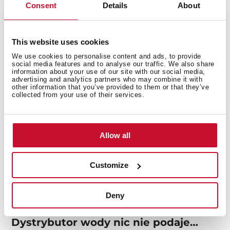
Consent
Details
About
This website uses cookies
We use cookies to personalise content and ads, to provide
social media features and to analyse our traffic. We also share
information about your use of our site with our social media,
advertising and analytics partners who may combine it with
other information that you’ve provided to them or that they’ve
collected from your use of their services.
Jak to naprawić?
Allow all
Najpierw sprawdź, czy kostkarka jest włączona – w
niektórych modelach działa na przełącznik lub przycisk.
Upewnij się też, że zamrażarka ma odpowiednio niską
Customize
temperaturę. Jeśli nie wymieniałeś filtra wody od
ponad 6 miesięcy, to może być przyczyna. A jeśli kostki
Deny
zaklinowały się w podajniku – delikatnie je usuń.
Dystrybutor wody nic nie podaje…