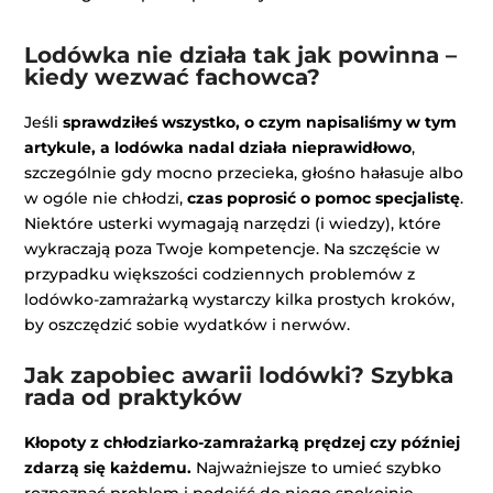
Lodówka nie działa tak jak powinna –
kiedy wezwać fachowca?
Jeśli
sprawdziłeś wszystko, o czym napisaliśmy w tym
artykule, a lodówka nadal działa nieprawidłowo
,
szczególnie gdy mocno przecieka, głośno hałasuje albo
w ogóle nie chłodzi,
czas poprosić o pomoc specjalistę
.
Niektóre usterki wymagają narzędzi (i wiedzy), które
wykraczają poza Twoje kompetencje. Na szczęście w
przypadku większości codziennych problemów z
lodówko-zamrażarką wystarczy kilka prostych kroków,
by oszczędzić sobie wydatków i nerwów.
Jak zapobiec awarii lodówki? Szybka
rada od praktyków
Kłopoty z chłodziarko-zamrażarką prędzej czy później
zdarzą się każdemu.
Najważniejsze to umieć szybko
rozpoznać problem i podejść do niego spokojnie.