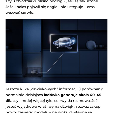
z tyłu chłodziarki, blisko podłogi), jeśli są zakurzone.
Jeżeli hałas pojawił się nagle i nie ustępuje – czas
wezwać serwis.
Jeszcze kilka „dźwiękowych” informacji (i porównań):
normalnie działająca
lodówka generuje około
40–45
dB
, czyli mniej więcej tyle, co zwykła rozmowa. Jeśli
jesteś wyjątkowo wrażliwy na dźwięki, rozważ zakup
nowoczesnego modelu – na rynku dostępne są