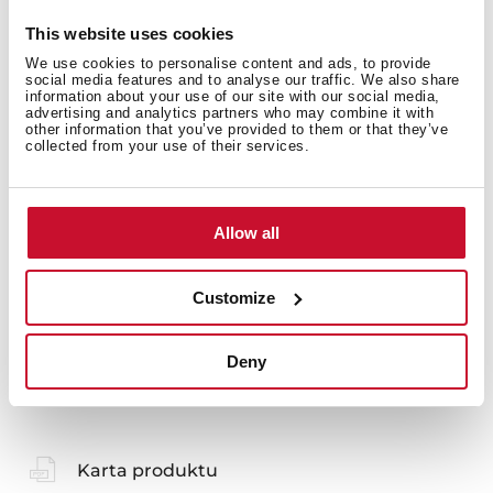
This website uses cookies
Dane techniczne
We use cookies to personalise content and ads, to provide
social media features and to analyse our traffic. We also share
information about your use of our site with our social media,
advertising and analytics partners who may combine it with
other information that you’ve provided to them or that they’ve
Długość: 300 mm
collected from your use of their services.
Chromowany mosiądz
Allow all
Customize
Deny
Dokumentacja
Karta produktu