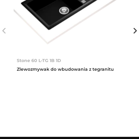
Stone 60 L-TG 1B 1D
Zlewozmywak do wbudowania z tegranitu