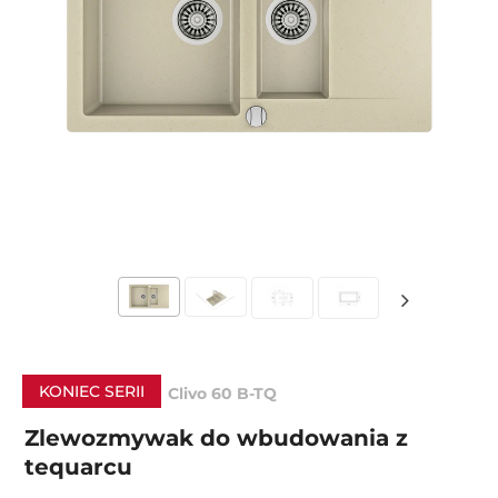
KONIEC SERII
Clivo 60 B-TQ
Zlewozmywak do wbudowania z
tequarcu