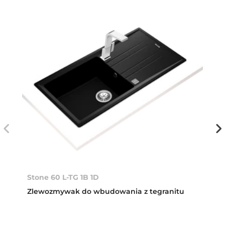
Stone 60 L-TG 1B 1D
Zlewozmywak do wbudowania z tegranitu