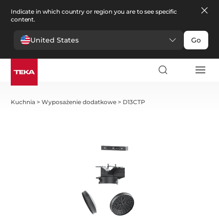
Indicate in which country or region you are to see specific
content.
United States
Go
Kuchnia
>
Wyposażenie dodatkowe
>
D13CTP