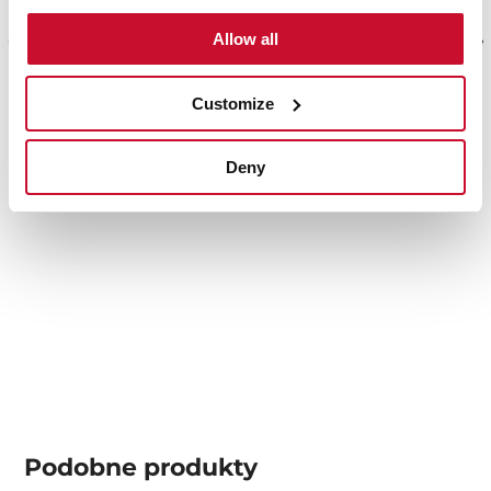
Allow all
Customize
DVN 64030 BK
Deny
Okap przyścienny 60 cm
Podobne produkty