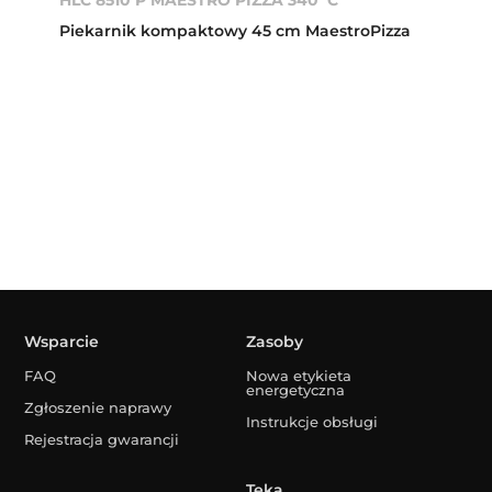
Piekarnik kompaktowy 45 cm MaestroPizza
Wsparcie
Zasoby
FAQ
Nowa etykieta
energetyczna
Zgłoszenie naprawy
Instrukcje obsługi
Rejestracja gwarancji
Teka