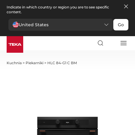
Indicate in which country or region you are to see specific
content.
United States
Go
Kuchnia
>
Piekarniki
>
HLC 84-G1 C BM