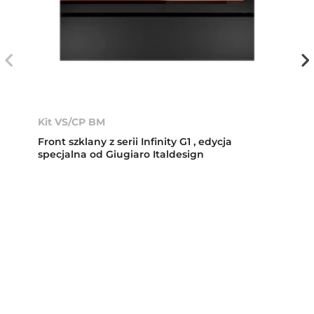
Kit VS/CP BM
Front szklany z serii Infinity G1 , edycja
specjalna od Giugiaro Italdesign