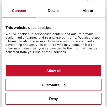
Consent
Details
About
Produkt wielokrotnie nagradzany
This website uses cookies
We use cookies to personalise content and ads, to provide
Ten produkt został nagrodzony wieloma prestiżowymi
social media features and to analyse our traffic. We also share
nagrodami branżowymi, w tym International Good
information about your use of our site with our social media,
advertising and analytics partners who may combine it with
Design Awards, European Product Design Award,
other information that you’ve provided to them or that they’ve
International Design Award.
collected from your use of their services.
Allow all
Customize
Deny