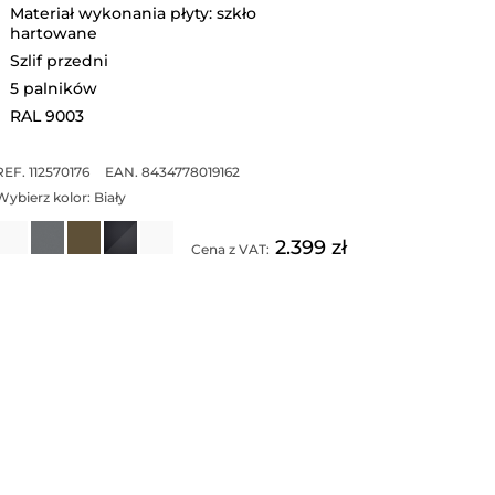
Materiał wykonania płyty: szkło
hartowane
Szlif przedni
5 palników
RAL 9003
REF. 112570176
EAN. 8434778019162
Wybierz kolor:
Biały
2.399 zł
Cena z VAT: