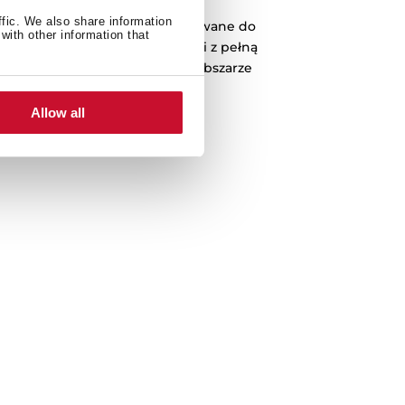
ffic. We also share information
 zakrzywione ruszty zaprojektowane do
with other information that
elni z jednego palnika na drugi z pełną
zależność pracy w dowolnym obszarze
gotowania.
Allow all