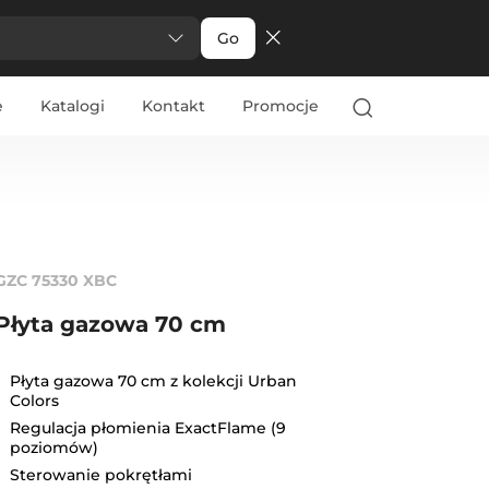
Go
e
Katalogi
Kontakt
Promocje
GZC 75330 XBC
Płyta gazowa 70 cm
Płyta gazowa 70 cm z kolekcji Urban
Colors
Regulacja płomienia ExactFlame (9
poziomów)
Sterowanie pokrętłami