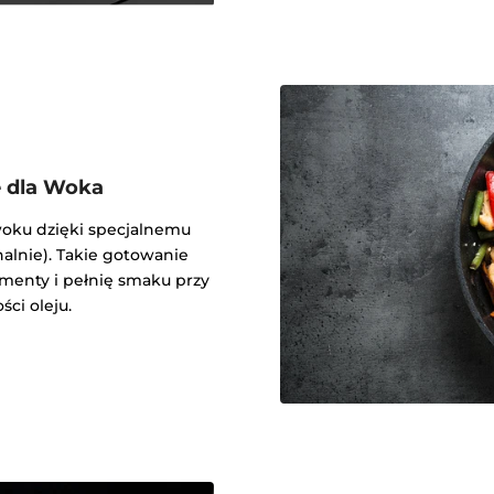
 dla Woka
 woku dzięki specjalnemu
alnie). Takie gotowanie
menty i pełnię smaku przy
ści oleju.