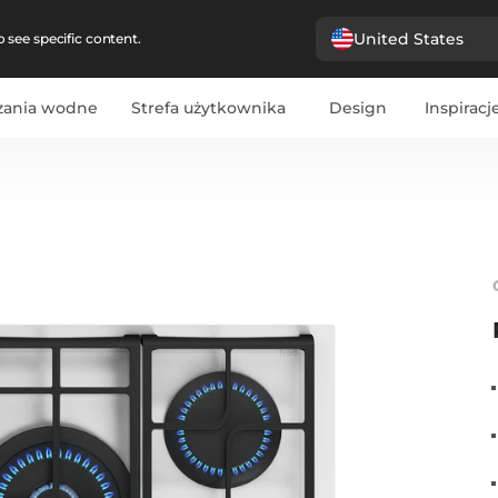
United States
 see specific content.
zania wodne
Strefa użytkownika
Design
Inspiracj