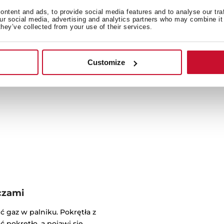
ntent and ads, to provide social media features and to analyse our tra
Żeliwne, odpowiednio
our social media, advertising and analytics partners who may combine it 
przesuwania każdej pat
they’ve collected from your use of their services.
swobodą. Większa nie
Customize
czami
ić gaz w palniku. Pokrętła z
ć pokrętło, a pojawi się