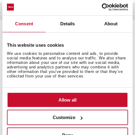
Dokumentacja
Consent
Details
About
Dane techniczne
This website uses cookies
We use cookies to personalise content and ads, to provide
social media features and to analyse our traffic. We also share
information about your use of our site with our social media,
advertising and analytics partners who may combine it with
Bateria podtynkowa 2 drożna
other information that you’ve provided to them or that they’ve
collected from your use of their services.
System chłodnego dotyku - zapobiega poparzeniom
przy dotknięciu
2-uchwytowa
Bezpieczna temperatura 38°C
Allow all
Zafory zwrotne z filtrami
Zestaw prysznicowy nie jest częścią kompletu
Customize