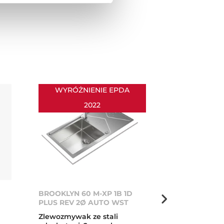
WYRÓŻNIENIE EPDA
2022
BROOKLYN 60 M-XP 1B 1D
Diamond RS15
PLUS REV 2Ø AUTO WST
Zlewozmywak
Zlewozmywak ze stali
stal + szkło