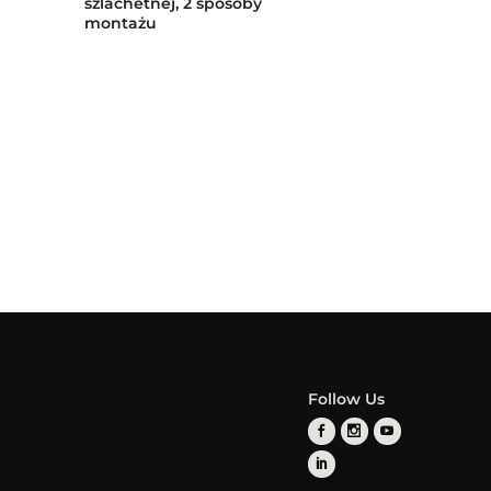
szlachetnej, 2 sposoby
montażu
Follow Us