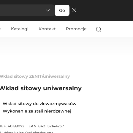
Go
e
Katalogi
Kontakt
Promocje
Wkład sitowy ZENIT/uniwersalny
Wklad sitowy uniwersalny
Wkład sitowy do zlewozmywaków
Wykonanie ze stali nierdzewnej
REF. 40199072
EAN. 8421152144237
Wybierz kolor:
Stal nierdzewna