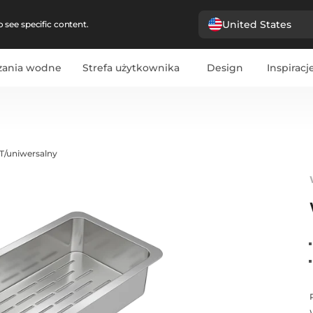
United States
 see specific content.
zania wodne
Strefa użytkownika
Design
Inspiracj
T/uniwersalny