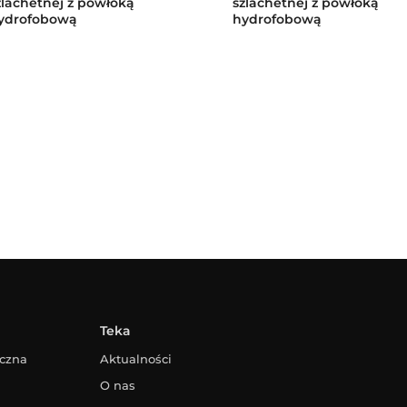
zlachetnej z powłoką
szlachetnej z powłoką
ydrofobową
hydrofobową
Teka
yczna
Aktualności
O nas