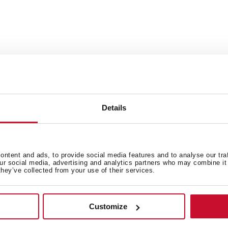
Wymiar zewnętrzny: 42 x 20
 komór 40 cm
Details
ntent and ads, to provide social media features and to analyse our tra
our social media, advertising and analytics partners who may combine it 
they’ve collected from your use of their services.
Customize
Zdjęcie