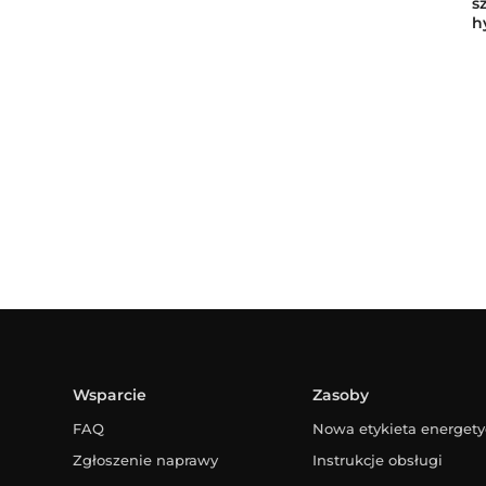
s
h
Wsparcie
Zasoby
FAQ
Nowa etykieta energet
Zgłoszenie naprawy
Instrukcje obsługi