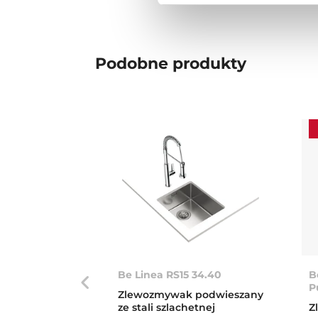
Podobne produkty
Be Linea RS15 34.40
B
P
Zlewozmywak podwieszany
ze stali szlachetnej
Z