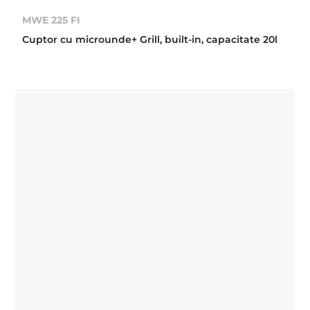
MWE 225 FI
Cuptor cu microunde+ Grill, built-in, capacitate 20l