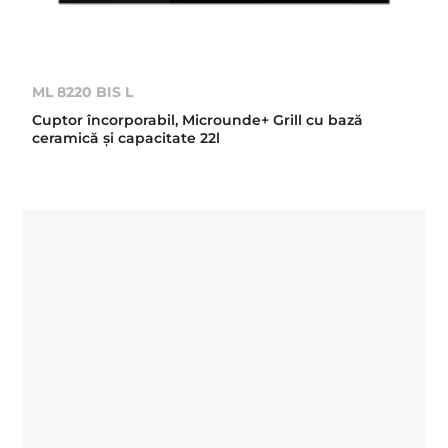
ML 8220 BIS L
Cuptor încorporabil, Microunde+ Grill cu bază
ceramică şi capacitate 22l