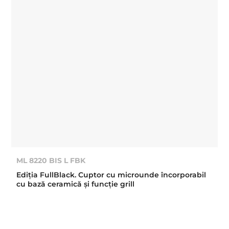
ML 8220 BIS L FBK
Ediția FullBlack. Cuptor cu microunde încorporabil
cu bază ceramică și funcție grill