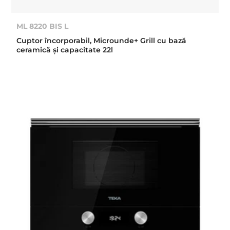
ML 8220 BIS L
Cuptor încorporabil, Microunde+ Grill cu bază
ceramică şi capacitate 22l