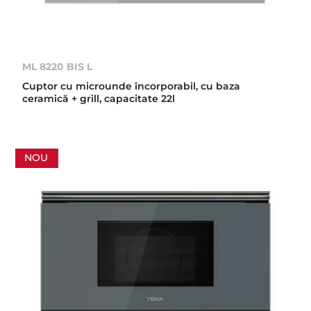
ML 8220 BIS L
Cuptor cu microunde încorporabil, cu baza
ceramică + grill, capacitate 22l
NOU