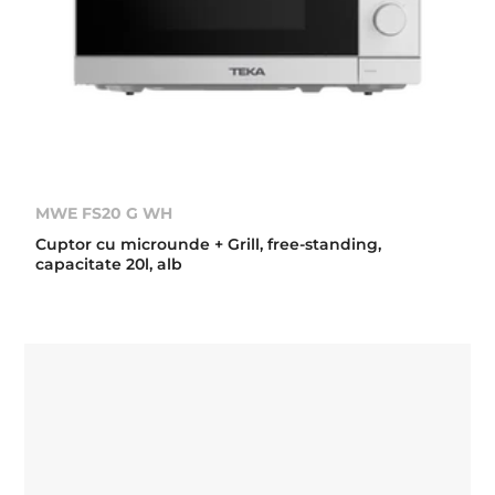
MWE FS20 G WH
Cuptor cu microunde + Grill, free-standing,
capacitate 20l, alb