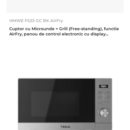
HMWE FS23 GC BK AirFry
Cuptor cu Microunde + Grill (Free-standing), functie
AirFry, panou de control electronic cu display...