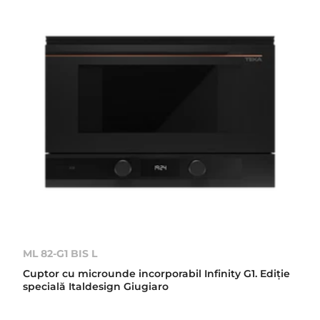
ML 82-G1 BIS L
Cuptor cu microunde incorporabil Infinity G1. Ediție
specială Italdesign Giugiaro