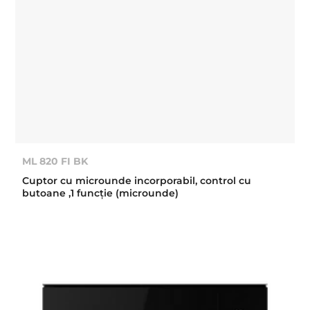
ML 820 FI BK
Cuptor cu microunde incorporabil, control cu
butoane ,1 funcție (microunde)