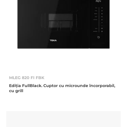
MLEG 820 FI FBK
Ediția FullBlack. Cuptor cu microunde încorporabil,
cu grill