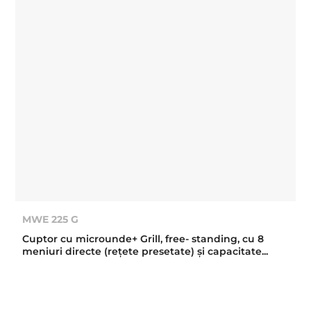
MWE 225 G
Cuptor cu microunde+ Grill, free- standing, cu 8
meniuri directe (reţete presetate) şi capacitate...