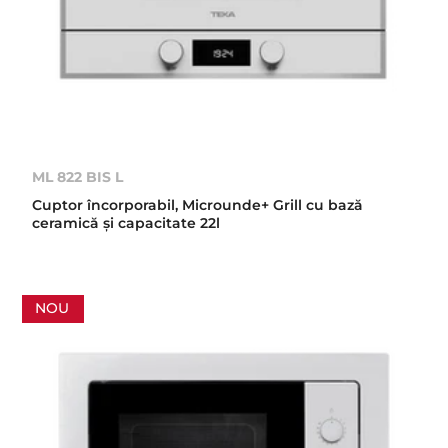
ML 822 BIS L
Cuptor încorporabil, Microunde+ Grill cu bază
ceramică şi capacitate 22l
NOU